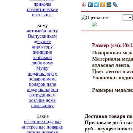
приколы
романтические
школьные
Кому
автомобилисту
Выпускникам
девушке
Размер (см):18x1
директору
женщине
Подарочная меда
любимой
Материалы меда
любимому
атласная лента.
Мужу
Цвет ленты в ас
подарок другу
Упаковка: инди
подарок маме
подарок папе
подарок парню
Размеры медали: 
сотрудникам
хозяйке дома
школьнику
Доставка товара п
Какие
весенние подарки
При заказе до 5 тыс
интересные подарки
руб - осуществляет
летние подарки