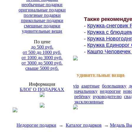
необычные подарки
оригинальные подарки
полезные подарки
Также рекоменду
прикольные подарки
-
Кружка-снеговик Р
смешные подарки
удивительные вещи
-
Кружка с блюдцем
-
Кружка Новогодняя
По цене
-
Кружка Единорог 
до 500 руб.
-
Кашпо Человечек н
от 500 до 1000 руб.
от 1000 до 3000 руб.
от 3000 до 5000 руб.
свыше 5000 руб.
УДИВИТЕЛЬНЫЕ ВЕЩИ:
Информация
vip
азартные
болельщику
д
БЛОГ О ПОДАРКАХ
начальнику
недорогие
нов
ребёнку
руководителю
сва
эксклюзивные
Недорогие подарки
→
Каталог подарков
→
Медаль Вы