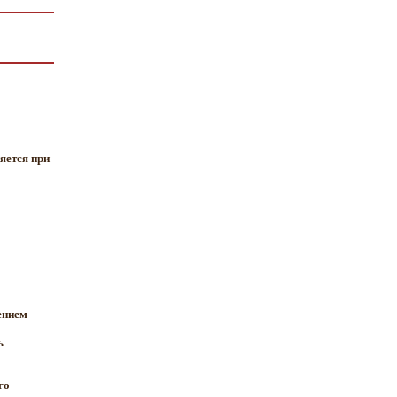
яется при
ением
ь
го