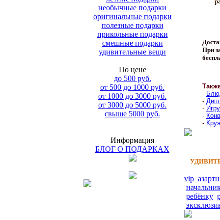
р
необычные подарки
оригинальные подарки
полезные подарки
прикольные подарки
Доста
смешные подарки
При за
удивительные вещи
беспл
По цене
до 500 руб.
Такж
от 500 до 1000 руб.
-
Блюд
от 1000 до 3000 руб.
-
Дипл
от 3000 до 5000 руб.
-
Игру
свыше 5000 руб.
-
Конв
-
Круж
Информация
БЛОГ О ПОДАРКАХ
УДИВИТЕ
vip
азарт
начальни
ребёнку
эксклюзи