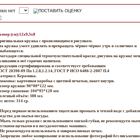
азмер (см):12x9,5x8
ригинальная кружка с проявляющимся рисунком.
та кружка умеет удивлять и превращать чёрное-чёрное утро в солнечное и
лыбающееся.
лагодаря специальной термочувствительной краске, рисунок на кружке мен
аливании в неё горячих напитков.
родукция сертифицирована и соответствует требованиям
ОСТ 28390-89 Пп 1.2.8,1.2.14, ГОСТ Р ИСО 6486-2-2007 П.4
атериал: Керамика.
паковка: картонная коробка с цветной печатью, пакет внутри.
азмер кружки: 96*80*122 мм.
азмер упаковки: 104*95*120 мм
олезный объём: 300 мл.
с нетто: 314 гр.
 Перед первым использованием тщательно промыть в теплой воде с добавл
редства для мытья посуды.
 Мыть только руками с использованием мягкой губки, не рекомендуем мыт
есткими щетками и в посудомоечных машинах.
 Не рекомендуем использовать в микроволновых печах.
 Запрещено любое копирование и использование фотографий без письменно