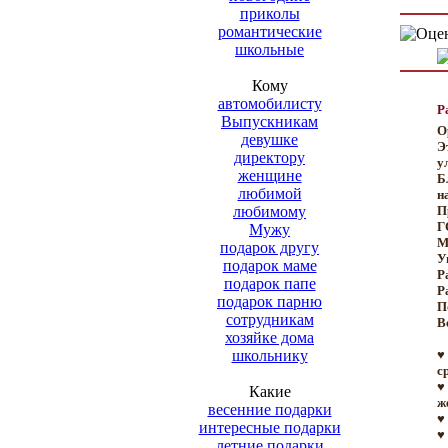
приколы
романтические
школьные
Кому
автомобилисту
Р
Выпускникам
О
девушке
Э
директору
у
женщине
Б
любимой
н
любимому
П
Г
Мужу
М
подарок другу
У
подарок маме
Р
подарок папе
Р
подарок парню
П
сотрудникам
Ве
хозяйке дома
школьнику
♥
с
♥
Какие
ж
весенние подарки
♥
интересные подарки
♥
летние подарки