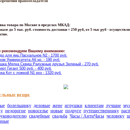
азрешения правообладателя
вка товара по Москве в пределах МКАД:
казе до 5 тыс. руб. стоимость доставки = 250 руб, от 5 тыс руб - осуществля
атно.
е рекомендуем Вашему вниманию:
о для яиц Пасхальное N2 - 1700 руб.
ом Университета A6 кр. - 190 руб.
шка Мялка Сквиш Радужные друзья Зеленый - 270 руб.
ерт Гигант 500 руб. - 400 руб.
ка Кот с ложкой N1 роз - 1320 руб.
ЛЬНЫЕ ВЕЩИ:
ные
болельщику
деловые
жене
игрушки
клиентам
лучшие
му
ку
недорогие
новоселье
новые
подруге
путешественнику
рас
руководителю
свадебные
свадьба
Часы / АнтиЧасы
человеку
ш
вные