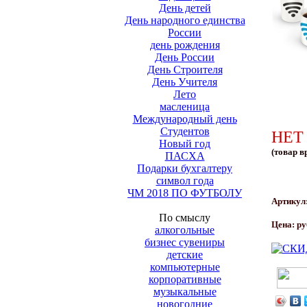
День детей
День народного единства
России
день рождения
День России
День Строителя
День Учителя
Лето
масленица
Международный день
Студентов
НЕТ
Новый год
(товар в
ПАСХА
Подарки бухгалтеру
символ года
ЧМ 2018 ПО ФУТБОЛУ
Артикул
По смыслу
Цена:
ру
алкогольные
бизнес сувениры
детские
компьютерные
корпоративные
музыкальные
новогодние