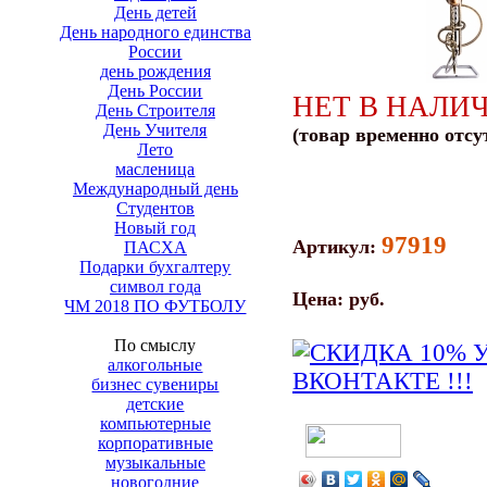
День детей
День народного единства
России
день рождения
День России
НЕТ В НАЛИ
День Строителя
День Учителя
(товар временно отсу
Лето
масленица
Международный день
Студентов
Новый год
97919
Артикул:
ПАСХА
Подарки бухгалтеру
символ года
Цена:
руб.
ЧМ 2018 ПО ФУТБОЛУ
По смыслу
алкогольные
бизнес сувениры
детские
компьютерные
корпоративные
музыкальные
новогодние