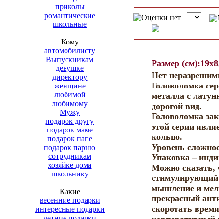
приколы
романтические
школьные
Кому
автомобилисту
Выпускникам
Размер (см):19x8
девушке
Нет неразрешимы
директору
Головоломка сер
женщине
любимой
металла с латун
любимому
дорогой вид.
Мужу
Головоломка зак
подарок другу
этой серии явля
подарок маме
кольцо.
подарок папе
Уровень сложнос
подарок парню
сотрудникам
Упаковка – инди
хозяйке дома
Можно сказать, 
школьнику
стимулирующий 
мышление и мел
Какие
прекрасный анти
весенние подарки
скоротать время
интересные подарки
летние подарки