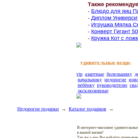
Также рекоменду
-
Блюдо для яиц Па
-
Диплом Университе
-
Игрушка Мялка Ск
-
Конверт Гигант 500
-
Кружка Кот с ложк
УДИВИТЕЛЬНЫЕ ВЕЩИ:
vip
азартные
болельщику
д
начальнику
недорогие
нов
ребёнку
руководителю
сва
эксклюзивные
Недорогие подарки
→
Каталог подарков
→
В интернет-магазине удивительн
в вашей жизни!
Так же у нас Вы найдёте приколь