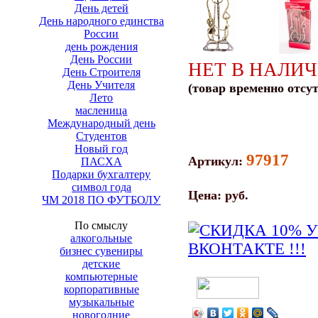
День детей
День народного единства
России
день рождения
День России
НЕТ В НАЛИ
День Строителя
День Учителя
(товар временно отсу
Лето
масленица
Международный день
Студентов
Новый год
97917
Артикул:
ПАСХА
Подарки бухгалтеру
символ года
Цена:
руб.
ЧМ 2018 ПО ФУТБОЛУ
По смыслу
алкогольные
бизнес сувениры
детские
компьютерные
корпоративные
музыкальные
новогодние