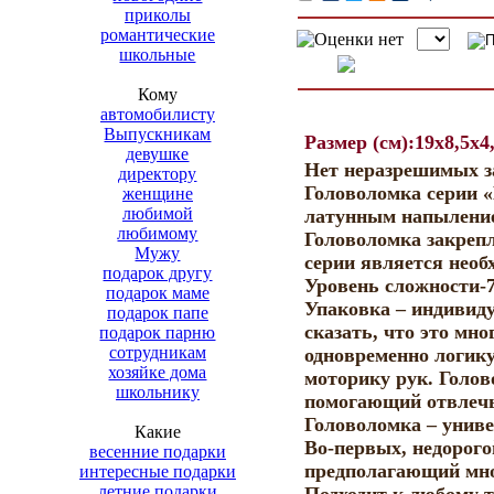
приколы
романтические
школьные
Кому
автомобилисту
Выпускникам
Размер (см):19x8,5x4
девушке
Нет неразрешимых за
директору
Головоломка серии «
женщине
любимой
латунным напылением
любимому
Головоломка закрепл
Мужу
серии является необ
подарок другу
Уровень сложности-7
подарок маме
Упаковка – индивид
подарок папе
сказать, что это м
подарок парню
сотрудникам
одновременно логик
хозяйке дома
моторику рук. Голов
школьнику
помогающий отвлечь
Головоломка – унив
Какие
Во-первых, недорого
весенние подарки
предполагающий мно
интересные подарки
летние подарки