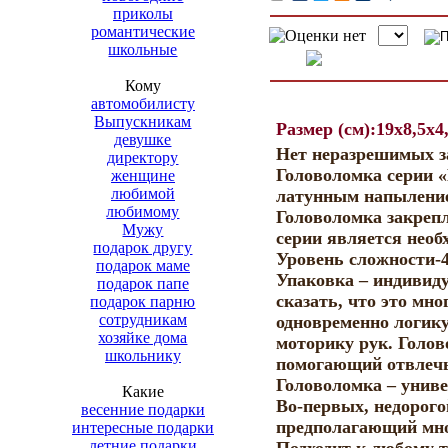
приколы
романтические
школьные
Кому
автомобилисту
Выпускникам
Размер (см):19x8,5x4
девушке
Нет неразрешимых за
директору
Головоломка серии «
женщине
любимой
латунным напылением
любимому
Головоломка закрепл
Мужу
серии является необ
подарок другу
Уровень сложности-4
подарок маме
Упаковка – индивид
подарок папе
сказать, что это м
подарок парню
сотрудникам
одновременно логик
хозяйке дома
моторику рук. Голов
школьнику
помогающий отвлечь
Головоломка – унив
Какие
Во-первых, недорого
весенние подарки
предполагающий мно
интересные подарки
летние подарки