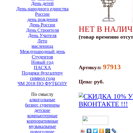
День детей
День народного единства
России
день рождения
День России
НЕТ В НАЛИ
День Строителя
День Учителя
(товар временно отсу
Лето
масленица
Международный день
Студентов
Новый год
97913
Артикул:
ПАСХА
Подарки бухгалтеру
символ года
Цена:
руб.
ЧМ 2018 ПО ФУТБОЛУ
По смыслу
алкогольные
бизнес сувениры
детские
компьютерные
корпоративные
музыкальные
новогодние