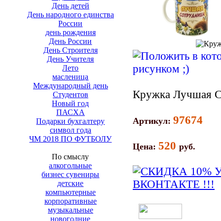
День детей
День народного единства
России
день рождения
День России
День Строителя
День Учителя
Лето
масленица
Международный день
Кружка Лучшая С
Студентов
Новый год
ПАСХА
97674
Артикул:
Подарки бухгалтеру
символ года
ЧМ 2018 ПО ФУТБОЛУ
520
Цена:
руб.
По смыслу
алкогольные
бизнес сувениры
детские
компьютерные
корпоративные
музыкальные
новогодние