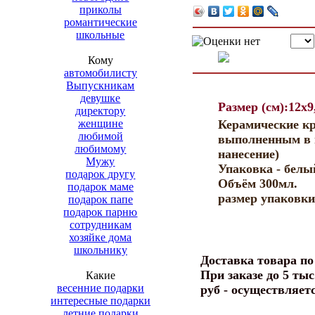
приколы
романтические
школьные
Кому
автомобилисту
Выпускникам
девушке
Размер (см):12x9
директору
женщине
Керамические к
любимой
выполненным в п
любимому
нанесение)
Мужу
Упаковка - белы
подарок другу
Объём 300мл.
подарок маме
размер упаковки 
подарок папе
подарок парню
сотрудникам
хозяйке дома
школьнику
Доставка товара п
При заказе до 5 тыс
Какие
весенние подарки
руб - осуществляет
интересные подарки
летние подарки