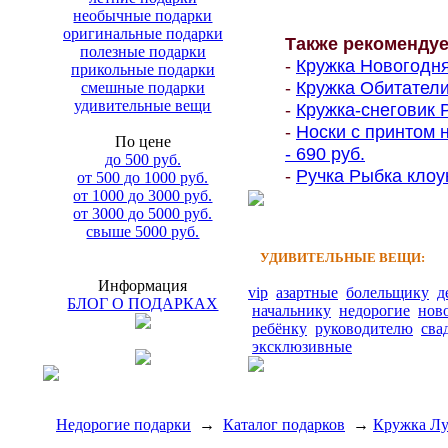
необычные подарки
оригинальные подарки
Также рекоменду
полезные подарки
-
Кружка Новогодня
прикольные подарки
-
Кружка Обитатели
смешные подарки
удивительные вещи
-
Кружка-снеговик Р
-
Носки с принтом 
По цене
- 690 руб.
до 500 руб.
-
Ручка Рыбка клоун
от 500 до 1000 руб.
от 1000 до 3000 руб.
от 3000 до 5000 руб.
свыше 5000 руб.
УДИВИТЕЛЬНЫЕ ВЕЩИ:
Информация
vip
азартные
болельщику
д
БЛОГ О ПОДАРКАХ
начальнику
недорогие
нов
ребёнку
руководителю
сва
эксклюзивные
Недорогие подарки
→
Каталог подарков
→
Кружка Лу