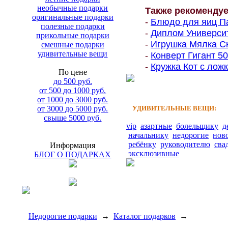
необычные подарки
Также рекоменду
оригинальные подарки
-
Блюдо для яиц Па
полезные подарки
-
Диплом Университе
прикольные подарки
-
Игрушка Мялка Ск
смешные подарки
удивительные вещи
-
Конверт Гигант 500
-
Кружка Кот с ложк
По цене
до 500 руб.
от 500 до 1000 руб.
от 1000 до 3000 руб.
от 3000 до 5000 руб.
УДИВИТЕЛЬНЫЕ ВЕЩИ:
свыше 5000 руб.
vip
азартные
болельщику
д
начальнику
недорогие
нов
ребёнку
руководителю
сва
Информация
эксклюзивные
БЛОГ О ПОДАРКАХ
Недорогие подарки
→
Каталог подарков
→