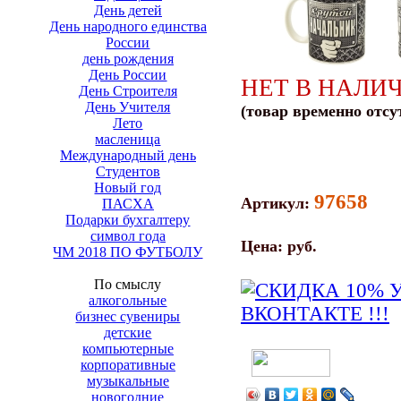
День детей
День народного единства
России
день рождения
День России
НЕТ В НАЛИ
День Строителя
День Учителя
(товар временно отсу
Лето
масленица
Международный день
Студентов
Новый год
97658
Артикул:
ПАСХА
Подарки бухгалтеру
символ года
Цена:
руб.
ЧМ 2018 ПО ФУТБОЛУ
По смыслу
алкогольные
бизнес сувениры
детские
компьютерные
корпоративные
музыкальные
новогодние