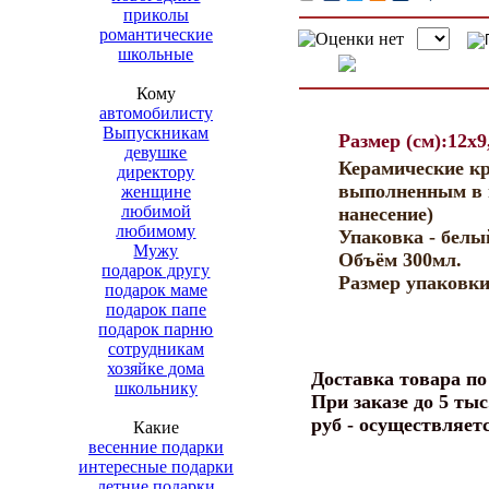
приколы
романтические
школьные
Кому
автомобилисту
Выпускникам
Размер (см):12x9
девушке
Керамические к
директору
выполненным в п
женщине
любимой
нанесение)
любимому
Упаковка - белы
Мужу
Объём 300мл.
подарок другу
Размер упаковки
подарок маме
подарок папе
подарок парню
сотрудникам
хозяйке дома
Доставка товара п
школьнику
При заказе до 5 тыс
руб - осуществляет
Какие
весенние подарки
интересные подарки
летние подарки