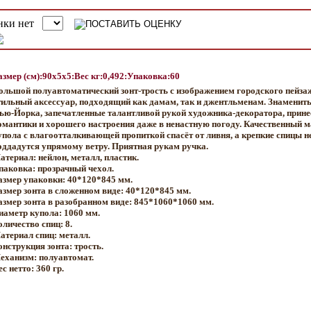
азмер (см):90x5x5:Вес кг:0,492:Упаковка:60
ольшой полуавтоматический зонт-трость с изображением городского пейзаж
тильный аксессуар, подходящий как дамам, так и джентльменам. Знаменит
ью-Йорка, запечатленные талантливой рукой художника-декоратора, прине
омантики и хорошего настроения даже в ненастную погоду. Качественный 
упола с влагоотталкивающей пропиткой спасёт от ливня, а крепкие спицы н
оддадутся упрямому ветру. Приятная рукам ручка.
атериал: нейлон, металл, пластик.
паковка: прозрачный чехол.
азмер упаковки: 40*120*845 мм.
азмер зонта в сложенном виде: 40*120*845 мм.
азмер зонта в разобранном виде: 845*1060*1060 мм.
иаметр купола: 1060 мм.
оличество спиц: 8.
атериал спиц: металл.
онструкция зонта: трость.
еханизм: полуавтомат.
с нетто: 360 гр.