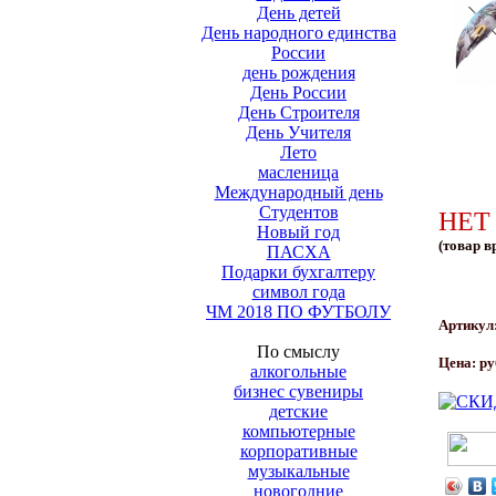
День детей
День народного единства
России
день рождения
День России
День Строителя
День Учителя
Лето
масленица
Международный день
Студентов
НЕТ
Новый год
(товар в
ПАСХА
Подарки бухгалтеру
символ года
ЧМ 2018 ПО ФУТБОЛУ
Артикул
По смыслу
Цена:
ру
алкогольные
бизнес сувениры
детские
компьютерные
корпоративные
музыкальные
новогодние