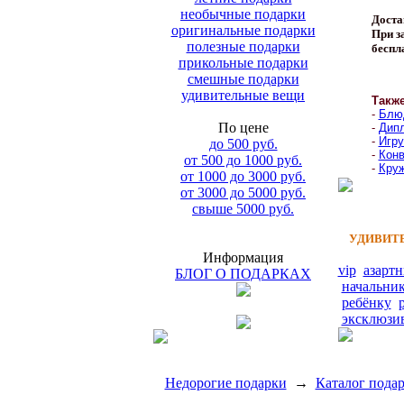
необычные подарки
Доста
оригинальные подарки
При за
полезные подарки
беспл
прикольные подарки
смешные подарки
удивительные вещи
Такж
-
Блюд
По цене
-
Дипл
-
Игру
до 500 руб.
-
Конв
от 500 до 1000 руб.
-
Круж
от 1000 до 3000 руб.
от 3000 до 5000 руб.
свыше 5000 руб.
УДИВИТЕ
Информация
vip
азарт
БЛОГ О ПОДАРКАХ
начальни
ребёнку
эксклюзи
Недорогие подарки
→
Каталог пода