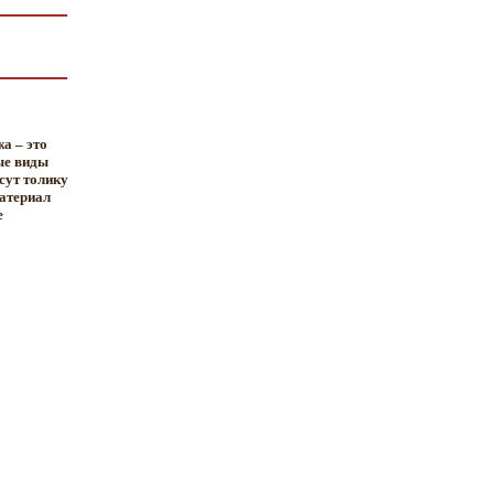
а – это
ые виды
сут толику
материал
е