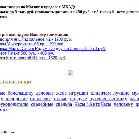
вка товара по Москве в пределах МКАД:
казе до 5 тыс. руб. стоимость доставки = 250 руб, от 5 тыс руб - осуществля
атно.
е рекомендуем Вашему вниманию:
о для яиц Пасхальное N2 - 1700 руб.
ом Университета A6 кр. - 190 руб.
шка Мялка Сквиш Радужные друзья Зеленый - 270 руб.
ерт Гигант 500 руб. - 400 руб.
ка Кот с ложкой N1 роз - 1320 руб.
ЛЬНЫЕ ВЕЩИ:
ные
болельщику
деловые
жене
игрушки
клиентам
лучшие
му
ку
недорогие
новоселье
новые
подруге
путешественнику
рас
руководителю
свадебные
свадьба
Часы / АнтиЧасы
человеку
ш
вные
рков
→