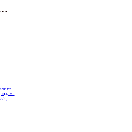
ется
жчине
продажа
ефу