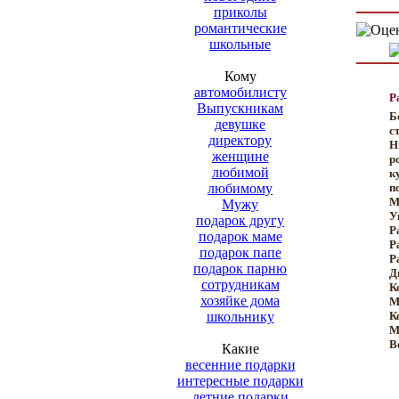
приколы
романтические
школьные
Кому
автомобилисту
Р
Выпускникам
Б
девушке
с
директору
Н
женщине
р
любимой
к
любимому
п
М
Мужу
У
подарок другу
Р
подарок маме
Р
подарок папе
Р
подарок парню
Д
сотрудникам
К
хозяйке дома
М
школьнику
К
М
Ве
Какие
весенние подарки
интересные подарки
летние подарки