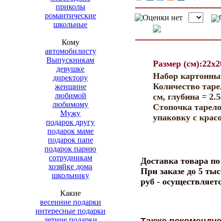
приколы
романтические
школьные
Кому
автомобилисту
Выпускникам
Размер (см):22x2
девушке
Набор картонных
директору
Количество таре
женщине
любимой
см, глубина = 2.5
любимому
Стопочка тарел
Мужу
упаковку с крас
подарок другу
подарок маме
подарок папе
подарок парню
сотрудникам
Доставка товара п
хозяйке дома
При заказе до 5 тыс
школьнику
руб - осуществляет
Какие
весенние подарки
интересные подарки
летние подарки
Также рекоменду