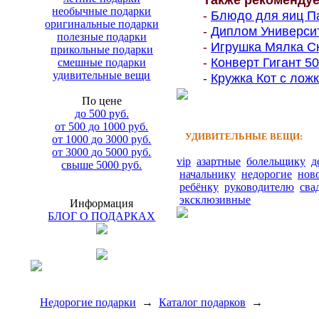
необычные подарки
-
Блюдо для яиц Па
оригинальные подарки
-
Диплом Университе
полезные подарки
-
Игрушка Мялка Ск
прикольные подарки
-
Конверт Гигант 500
смешные подарки
удивительные вещи
-
Кружка Кот с ложк
По цене
до 500 руб.
от 500 до 1000 руб.
УДИВИТЕЛЬНЫЕ ВЕЩИ:
от 1000 до 3000 руб.
от 3000 до 5000 руб.
vip
азартные
болельщику
д
свыше 5000 руб.
начальнику
недорогие
нов
ребёнку
руководителю
сва
эксклюзивные
Информация
БЛОГ О ПОДАРКАХ
Недорогие подарки
→
Каталог подарков
→