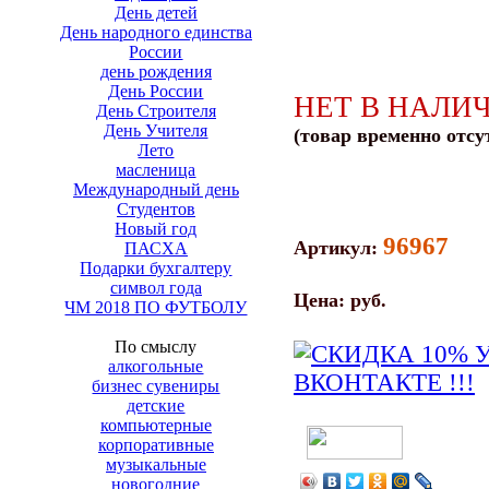
День детей
День народного единства
России
день рождения
День России
НЕТ В НАЛИ
День Строителя
День Учителя
(товар временно отсу
Лето
масленица
Международный день
Студентов
Новый год
96967
Артикул:
ПАСХА
Подарки бухгалтеру
символ года
Цена:
руб.
ЧМ 2018 ПО ФУТБОЛУ
По смыслу
алкогольные
бизнес сувениры
детские
компьютерные
корпоративные
музыкальные
новогодние