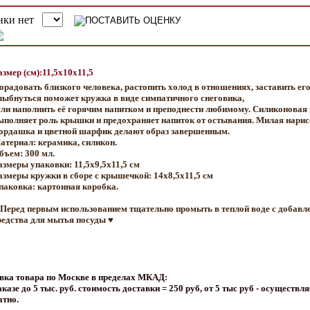
азмер (см):11,5x10x11,5
орадовать близкого человека, растопить холод в отношениях, заставить ег
лыбнуться поможет кружка в виде симпатичного снеговика,
сли наполнить её горячим напитком и преподнести любимому. Силиконовая
ыполняет роль крышки и предохраняет напиток от остывания. Милая нари
ордашка и цветной шарфик делают образ завершенным.
атериал: керамика, силикон.
бъем: 300 мл.
азмеры упаковки: 11,5x9,5x11,5 см
азмеры кружки в сборе с крышечкой: 14х8,5х11,5 см
паковка: картонная коробка.
 Перед первым использованием тщательно промыть в теплой воде с добавл
редства для мытья посуды ♥
вка товара по Москве в пределах МКАД:
казе до 5 тыс. руб. стоимость доставки = 250 руб, от 5 тыс руб - осуществля
атно.