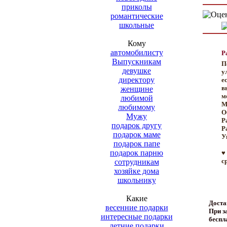
приколы
романтические
школьные
Кому
автомобилисту
Р
Выпускникам
П
девушке
у
директору
е
в
женщине
м
любимой
М
любимому
О
Мужу
Р
подарок другу
Р
подарок маме
У
подарок папе
подарок парню
♥
с
сотрудникам
хозяйке дома
школьнику
Какие
Доста
весенние подарки
При за
интересные подарки
беспл
летние подарки