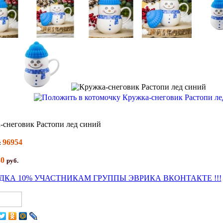
-снеговик Растопи лед синий
96954
:
80
руб.