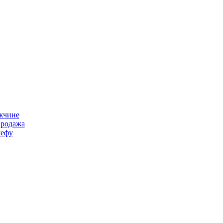
жчине
продажа
ефу