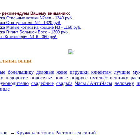
е рекомендуем Вашему вниманию:
ка Стильные котики N2зел - 1340 руб.
ка Огнетушитель N2 - 1320 руб.
ка Милые котики на крышке N3 - 1160 руб.
ка Гигант Большой Босс - 1300 руб.
о Котикисерия N1-6 - 360 руб.
ЛЬНЫЕ ВЕЩИ:
ные
болельщику
деловые
жене
игрушки
клиентам
лучшие
му
ку
недорогие
новоселье
новые
подруге
путешественнику
рас
руководителю
свадебные
свадьба
Часы / АнтиЧасы
человеку
ш
вные
рков
→
Кружка-снеговик Растопи лед синий