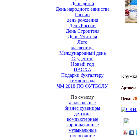
День детей
День народного единства
России
день рождения
День России
День Строителя
День Учителя
Лето
масленица
Международный день
Студентов
Новый год
ПАСХА
Подарки бухгалтеру
Кружка
символ года
ЧМ 2018 ПО ФУТБОЛУ
Артикул
По смыслу
7
Цена:
алкогольные
бизнес сувениры
детские
компьютерные
корпоративные
музыкальные
новогодние