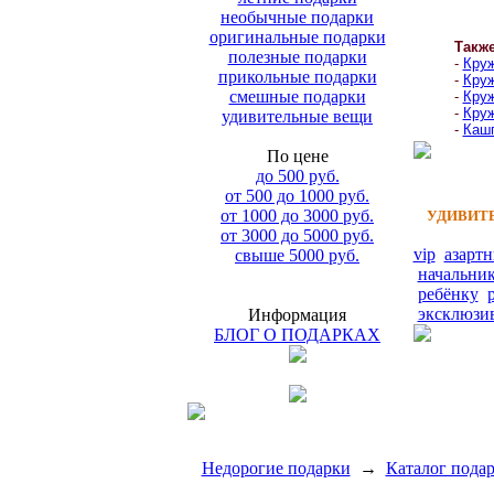
необычные подарки
оригинальные подарки
Такж
полезные подарки
-
Круж
прикольные подарки
-
Круж
смешные подарки
-
Круж
-
Круж
удивительные вещи
-
Кашп
По цене
до 500 руб.
от 500 до 1000 руб.
от 1000 до 3000 руб.
УДИВИТЕ
от 3000 до 5000 руб.
vip
азарт
свыше 5000 руб.
начальни
ребёнку
эксклюзи
Информация
БЛОГ О ПОДАРКАХ
Недорогие подарки
→
Каталог пода