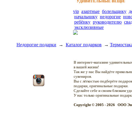
УДИВИТЕЛЬНЫЕ ВЕЩИ:
vip
азартные
болельщику
д
начальнику
недорогие
нов
ребёнку
руководителю
сва
эксклюзивные
Недорогие подарки
→
Каталог подарков
→
Термостак
В интернет-магазине удивительн
в вашей жизни!
Так же у нас Вы найдёте приколь
сувениров.
Вы с лёгкостью подберёте подарок
подарки, оригинальные подарки.
Сделайте себе и своим близким уд
У нас только оригинальные подар
Copyright © 2005 - 2026 OOO Эв