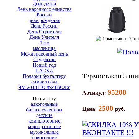
День детей
День народного единства
России
день рождения
День России
День Строителя
День Учителя
Лето
масленица
Международный день
Студентов
Новый год
ПАСХА
Термостакан 5 ши
Подарки бухгалтеру
символ года
ЧМ 2018 ПО ФУТБОЛУ
95208
Артикул:
По смыслу
алкогольные
2500
Цена:
руб.
бизнес сувениры
детские
компьютерные
корпоративные
музыкальные
новогодние