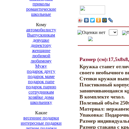
приколы
романтические
школьные
Кому
автомобилисту
Выпускникам
девушке
директору
женщине
любимой
Размер (см):17,5x8x8
любимому
Мужу
Кружка станет отли
подарок другу
своего необычного в
подарок маме
Стенки кружки выпо
подарок папе
Пластиковый корпус 
подарок парню
завинчивающаяся кр
сотрудникам
В комплекте чехол.
хозяйке дома
школьнику
Полезный объём 250
Материал: нержавею
Какие
Упаковка: Подарочн
весенние подарки
Размер индивидуальн
интересные подарки
Размер стакана с кр
летние подарки