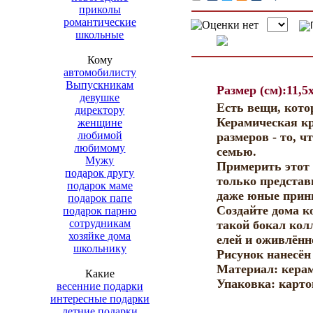
приколы
романтические
школьные
Кому
автомобилисту
Выпускникам
Размер (см):11,5
девушке
Есть вещи, кото
директору
Керамическая кр
женщине
любимой
размеров - то, 
любимому
семью.
Мужу
Примерить этот 
подарок другу
только представ
подарок маме
даже юные прин
подарок папе
Создайте дома к
подарок парню
сотрудникам
такой бокал колл
хозяйке дома
елей и оживлённ
школьнику
Рисунок нанесён
Материал: кера
Какие
Упаковка: карто
весенние подарки
интересные подарки
летние подарки