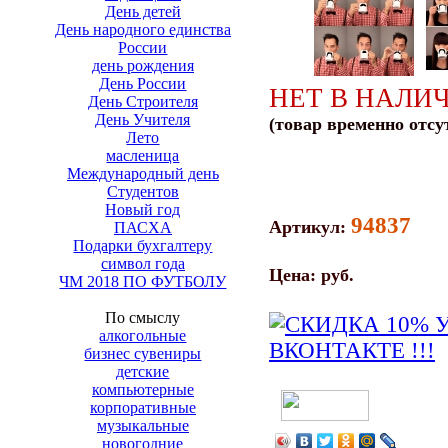
День детей
День народного единства
России
день рождения
День России
НЕТ В НАЛИ
День Строителя
День Учителя
(товар временно отсу
Лето
масленица
Международный день
Студентов
Новый год
94837
Артикул:
ПАСХА
Подарки бухгалтеру
символ года
Цена:
руб.
ЧМ 2018 ПО ФУТБОЛУ
По смыслу
алкогольные
бизнес сувениры
детские
компьютерные
корпоративные
музыкальные
новогодние