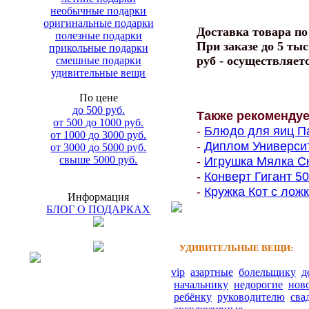
необычные подарки
оригинальные подарки
Доставка товара п
полезные подарки
При заказе до 5 тыс
прикольные подарки
руб - осуществляет
смешные подарки
удивительные вещи
По цене
до 500 руб.
Также рекоменду
от 500 до 1000 руб.
-
Блюдо для яиц Па
от 1000 до 3000 руб.
-
Диплом Университе
от 3000 до 5000 руб.
свыше 5000 руб.
-
Игрушка Мялка Ск
-
Конверт Гигант 500
-
Кружка Кот с ложк
Информация
БЛОГ О ПОДАРКАХ
УДИВИТЕЛЬНЫЕ ВЕЩИ:
vip
азартные
болельщику
д
начальнику
недорогие
нов
ребёнку
руководителю
сва