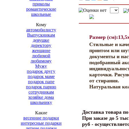
приколы
романтические
школьные
Кому
автомобилисту
Выпускникам
Размер (см):13,5
девушке
Стильные и каче
директору
принтом или шу
женщине
любимой
документы и нас
любимому
подобранный акс
Мужу
индивидуальност
подарок другу
карточки. Рисун
подарок маме
от стирания.
подарок папе
Натуральная кож
подарок парню
сотрудникам
хозяйке дома
школьнику
Доставка товара п
Какие
При заказе до 5 тыс
весенние подарки
интересные подарки
руб - осуществляет
летние подарки