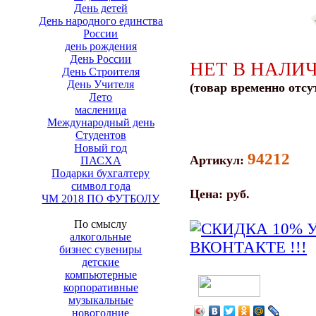
День детей
День народного единства
России
день рождения
День России
НЕТ В НАЛИ
День Строителя
День Учителя
(товар временно отсу
Лето
масленица
Международный день
Студентов
Новый год
94212
Артикул:
ПАСХА
Подарки бухгалтеру
символ года
Цена:
руб.
ЧМ 2018 ПО ФУТБОЛУ
По смыслу
алкогольные
бизнес сувениры
детские
компьютерные
корпоративные
музыкальные
новогодние