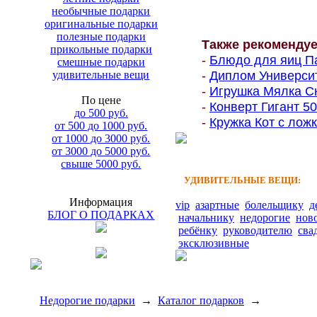
необычные подарки
оригинальные подарки
полезные подарки
Также рекоменду
прикольные подарки
-
Блюдо для яиц Па
смешные подарки
-
Диплом Университе
удивительные вещи
-
Игрушка Мялка Ск
По цене
-
Конверт Гигант 500
до 500 руб.
-
Кружка Кот с ложк
от 500 до 1000 руб.
от 1000 до 3000 руб.
от 3000 до 5000 руб.
свыше 5000 руб.
УДИВИТЕЛЬНЫЕ ВЕЩИ:
Информация
vip
азартные
болельщику
д
БЛОГ О ПОДАРКАХ
начальнику
недорогие
нов
ребёнку
руководителю
сва
эксклюзивные
Недорогие подарки
→
Каталог подарков
→