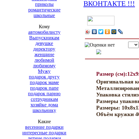
приколы
романтические
школьные
Кому
автомобилисту
Выпускникам
девушке
директору
женщине
любимой
любимому
Мужу
Размер (см):12x
подарок другу
Оригинальная ке
подарок маме
Металлизирован
подарок папе
подарок парню
Упаковка стилиз
сотрудникам
Размеры упаковк
хозяйке дома
Размеры: 10х8х1
школьнику
Объём кружки 4
Какие
весенние подарки
интересные подарки
летние подарки