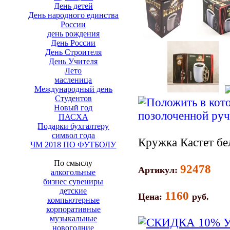
День детей
День народного единства
России
день рождения
День России
День Строителя
День Учителя
Лето
масленица
Международный день
Студентов
Новый год
ПАСХА
Подарки бухгалтеру
символ года
Кружка Кастет бе
ЧМ 2018 ПО ФУТБОЛУ
По смыслу
92478
Артикул:
алкогольные
бизнес сувениры
детские
1160
Цена:
руб.
компьютерные
корпоративные
музыкальные
новогодние