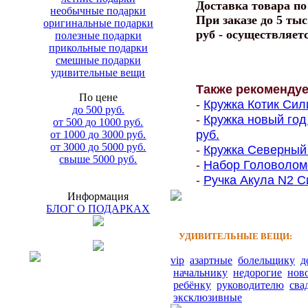
Доставка товара п
необычные подарки
При заказе до 5 тыс
оригинальные подарки
руб - осуществляет
полезные подарки
прикольные подарки
смешные подарки
удивительные вещи
Также рекоменду
По цене
-
Кружка Котик Сил
до 500 руб.
-
Кружка новый год
от 500 до 1000 руб.
руб.
от 1000 до 3000 руб.
от 3000 до 5000 руб.
-
Кружка Северный 
свыше 5000 руб.
-
Набор Головоломо
-
Ручка Акула N2 Си
Информация
БЛОГ О ПОДАРКАХ
УДИВИТЕЛЬНЫЕ ВЕЩИ:
vip
азартные
болельщику
д
начальнику
недорогие
нов
ребёнку
руководителю
сва
эксклюзивные