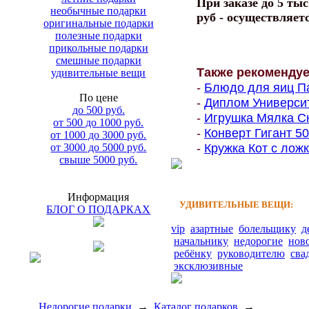
При заказе до 5 тыс
необычные подарки
руб - осуществляет
оригинальные подарки
полезные подарки
прикольные подарки
смешные подарки
Также рекоменду
удивительные вещи
-
Блюдо для яиц Па
По цене
-
Диплом Университе
до 500 руб.
-
Игрушка Мялка Ск
от 500 до 1000 руб.
-
Конверт Гигант 500
от 1000 до 3000 руб.
-
Кружка Кот с ложк
от 3000 до 5000 руб.
свыше 5000 руб.
Информация
УДИВИТЕЛЬНЫЕ ВЕЩИ:
БЛОГ О ПОДАРКАХ
vip
азартные
болельщику
д
начальнику
недорогие
нов
ребёнку
руководителю
сва
эксклюзивные
Недорогие подарки
→
Каталог подарков
→