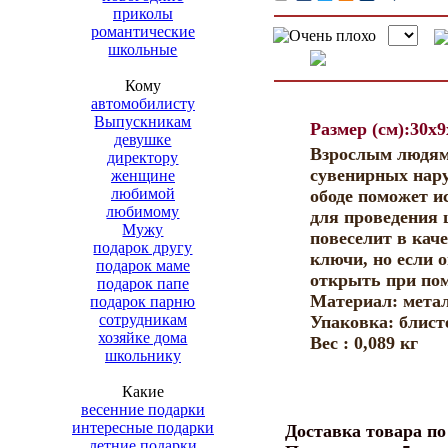
приколы
романтические
школьные
Кому
автомобилисту
Выпускникам
Размер (см):30x9
девушке
Взрослым людям 
директору
сувенирных нар
женщине
любимой
ободе поможет 
любимому
для проведения 
Мужу
повеселит в кач
подарок другу
ключи, но если 
подарок маме
открыть при по
подарок папе
Материал: метал
подарок парню
сотрудникам
Упаковка: блист
хозяйке дома
Bec : 0,089 кг
школьнику
Какие
весенние подарки
интересные подарки
Доставка товара п
летние подарки