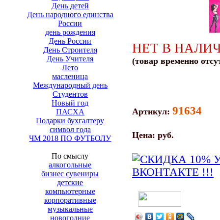
День детей
День народного единства
России
день рождения
День России
НЕТ В НАЛИ
День Строителя
День Учителя
(товар временно отсу
Лето
масленица
Международный день
Студентов
Новый год
91634
Артикул:
ПАСХА
Подарки бухгалтеру
символ года
Цена:
руб.
ЧМ 2018 ПО ФУТБОЛУ
По смыслу
алкогольные
бизнес сувениры
детские
компьютерные
корпоративные
музыкальные
новогодние