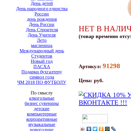
День детей
День народного единства
России
день рождения
День России
НЕТ В НАЛИ
День Строителя
День Учителя
(товар временно отсу
Лето
масленица
Международный день
Студентов
Новый год
91298
Артикул:
ПАСХА
Подарки бухгалтеру
символ года
Цена:
руб.
ЧМ 2018 ПО ФУТБОЛУ
По смыслу
алкогольные
бизнес сувениры
детские
компьютерные
корпоративные
музыкальные
новогодние