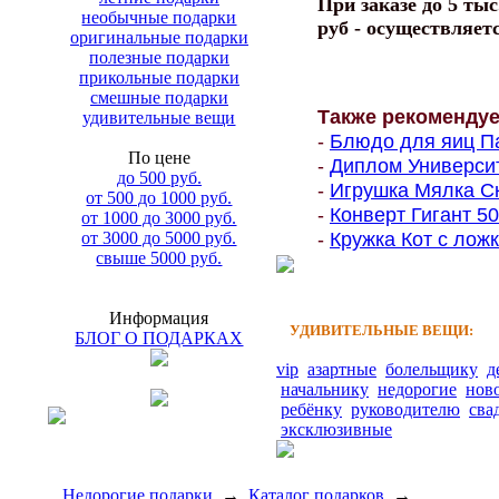
При заказе до 5 тыс
необычные подарки
руб - осуществляет
оригинальные подарки
полезные подарки
прикольные подарки
смешные подарки
Также рекоменду
удивительные вещи
-
Блюдо для яиц Па
По цене
-
Диплом Университе
до 500 руб.
-
Игрушка Мялка Ск
от 500 до 1000 руб.
-
Конверт Гигант 500
от 1000 до 3000 руб.
-
Кружка Кот с ложк
от 3000 до 5000 руб.
свыше 5000 руб.
Информация
УДИВИТЕЛЬНЫЕ ВЕЩИ:
БЛОГ О ПОДАРКАХ
vip
азартные
болельщику
д
начальнику
недорогие
нов
ребёнку
руководителю
сва
эксклюзивные
Недорогие подарки
→
Каталог подарков
→