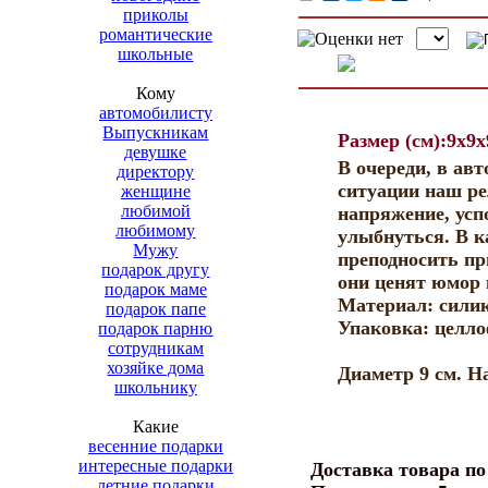
приколы
романтические
школьные
Кому
автомобилисту
Выпускникам
Размер (см):9x9
девушке
В очереди, в ав
директору
ситуации наш ре
женщине
любимой
напряжение, усп
любимому
улыбнуться. В к
Мужу
преподносить пр
подарок другу
они ценят юмор 
подарок маме
Материал: сили
подарок папе
Упаковка: целл
подарок парню
сотрудникам
хозяйке дома
Диаметр 9 см. На
школьнику
Какие
весенние подарки
интересные подарки
Доставка товара п
летние подарки