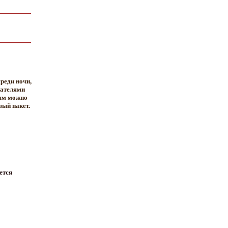
среди ночи,
жателями
рым можно
вый пакет.
ется