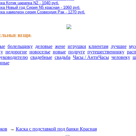
ка Котик царапка N2 - 1040 руб.
ка Новый год Серия N5 красная - 1060 руб.
ка хамелеон серия Созвездия Рак - 1270 руб.
ЛЬНЫЕ ВЕЩИ:
ные
болельщику
деловые
жене
игрушки
клиентам
лучшие
му
ку
недорогие
новоселье
новые
подруге
путешественнику
рас
руководителю
свадебные
свадьба
Часы / АнтиЧасы
человеку
ш
вные
рков
→
Каска с подставкой под банки Красная