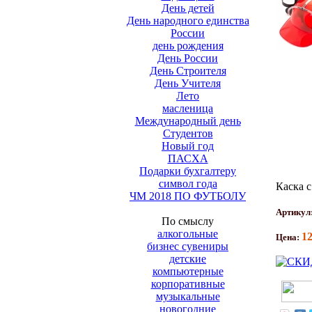
День детей
День народного единства
России
день рождения
День России
День Строителя
День Учителя
Лето
масленица
Международный день
Студентов
Новый год
ПАСХА
Подарки бухгалтеру
символ года
Каска с
ЧМ 2018 ПО ФУТБОЛУ
Артикул
По смыслу
алкогольные
1
Цена:
бизнес сувениры
детские
компьютерные
корпоративные
музыкальные
новогодние