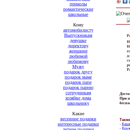
приколы
романтические
школьные
Кому
автомобилисту
Выпускникам
Р
девушке
Н
директору
Н
женщине
е
д
любимой
с
любимому
р
Мужу
Р
подарок другу
подарок маме
подарок папе
подарок парню
сотрудникам
Доста
хозяйке дома
При за
школьнику
беспл
Какие
весенние подарки
Такж
интересные подарки
-
Кашп
-
Круж
летние подарки