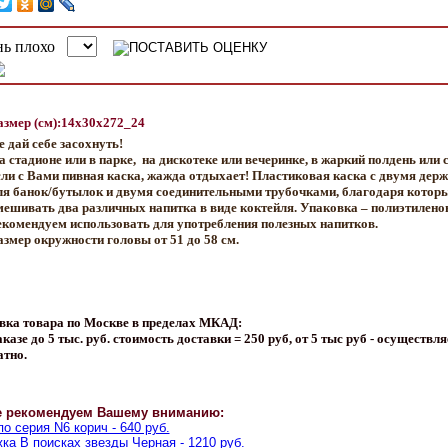
азмер (см):14x30x272_24
е дай себе засохнуть!
а стадионе или в парке, на дискотеке или вечеринке, в жаркий полдень или 
сли с Вами пивная каска, жажда отдыхает! Пластиковая каска с двумя дер
ля банок/бутылок и двумя соединительными трубочками, благодаря кото
мешивать два различных напитка в виде коктейля. Упаковка – полиэтилено
екомендуем использовать для употребления полезных напитков.
азмер окружности головы от 51 до 58 см.
вка товара по Москве в пределах МКАД:
казе до 5 тыс. руб. стоимость доставки = 250 руб, от 5 тыс руб - осуществля
атно.
е рекомендуем Вашему вниманию:
о серия N6 корич - 640 руб.
ка В поисках звезды Черная - 1210 руб.