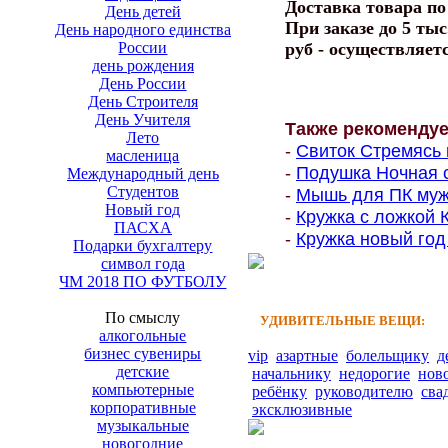
Доставка товара п
День детей
При заказе до 5 тыс
День народного единства
России
руб - осуществляет
день рождения
День России
День Строителя
День Учителя
Также рекоменду
Лето
-
Свиток Стремясь 
масленица
-
Подушка Ночная с
Международный день
Студентов
-
Мышь для ПК мужс
Новый год
-
Кружка с ложкой 
ПАСХА
-
Кружка новый год 
Подарки бухгалтеру
символ года
ЧМ 2018 ПО ФУТБОЛУ
По смыслу
УДИВИТЕЛЬНЫЕ ВЕЩИ:
алкогольные
бизнес сувениры
vip
азартные
болельщику
д
детские
начальнику
недорогие
нов
компьютерные
ребёнку
руководителю
сва
корпоративные
эксклюзивные
музыкальные
новогодние