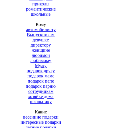
приколы
романтические
школьные
Кому
автомобилисту
Выпускникам
девушке
директору
женщине
любимой
любимому
Мужу
подарок другу
подарок маме
подарок папе
подарок парню
сотрудникам
хозяйке дома
школьнику
Какие
весенние подарки
интересные подарки
летние подарки