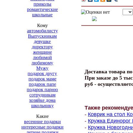
приколы
романтические
школьные
Кому
автомобилисту
Выпускникам
девушке
директору
женщине
любимой
любимому
Мужу
Доставка товара п
подарок другу
При заказе до 5 тыс
подарок маме
руб - осуществляет
подарок папе
подарок парню
сотрудникам
хозяйке дома
школьнику
Также рекоменду
-
Коврик на стол Ко
Какие
-
Кружка Единорог 
весенние подарки
-
Кружка Новогодний
интересные подарки
летние подарки