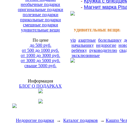
-
Кружка с блюдцем
необычные подарки
-
Магнит марка Pisa
оригинальные подарки
полезные подарки
прикольные подарки
смешные подарки
удивительные вещи
УДИВИТЕЛЬНЫЕ ВЕЩИ:
По цене
vip
азартные
болельщику
д
до 500 руб.
начальнику
недорогие
нов
от 500 до 1000 руб.
ребёнку
руководителю
сва
от 1000 до 3000 руб.
эксклюзивные
от 3000 до 5000 руб.
свыше 5000 руб.
Информация
БЛОГ О ПОДАРКАХ
Недорогие подарки
→
Каталог подарков
→
Кашпо Чело