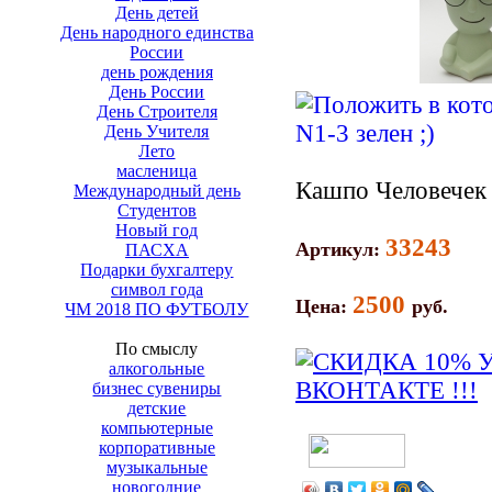
День детей
День народного единства
России
день рождения
День России
День Строителя
День Учителя
Лето
масленица
Кашпо Человечек 
Международный день
Студентов
Новый год
33243
Артикул:
ПАСХА
Подарки бухгалтеру
символ года
2500
Цена:
руб.
ЧМ 2018 ПО ФУТБОЛУ
По смыслу
алкогольные
бизнес сувениры
детские
компьютерные
корпоративные
музыкальные
новогодние