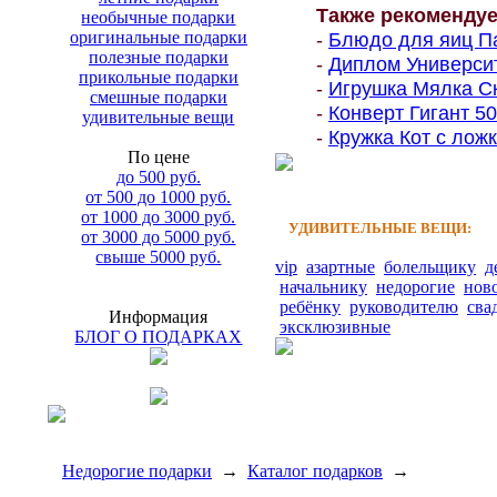
Также рекоменду
необычные подарки
оригинальные подарки
-
Блюдо для яиц Па
полезные подарки
-
Диплом Университе
прикольные подарки
-
Игрушка Мялка Ск
смешные подарки
-
Конверт Гигант 500
удивительные вещи
-
Кружка Кот с ложк
По цене
до 500 руб.
от 500 до 1000 руб.
от 1000 до 3000 руб.
УДИВИТЕЛЬНЫЕ ВЕЩИ:
от 3000 до 5000 руб.
свыше 5000 руб.
vip
азартные
болельщику
д
начальнику
недорогие
нов
ребёнку
руководителю
сва
Информация
эксклюзивные
БЛОГ О ПОДАРКАХ
Недорогие подарки
→
Каталог подарков
→