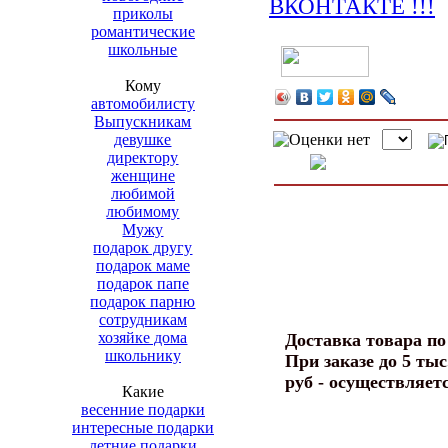
приколы
романтические
школьные
Кому
автомобилисту
Выпускникам
девушке
директору
женщине
любимой
любимому
Мужу
подарок другу
подарок маме
подарок папе
подарок парню
сотрудникам
хозяйке дома
Доставка товара п
школьнику
При заказе до 5 тыс
руб - осуществляет
Какие
весенние подарки
интересные подарки
летние подарки