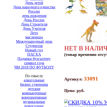
День детей
День народного единства
России
день рождения
День России
День Строителя
День Учителя
Лето
масленица
Международный день
Студентов
НЕТ В НАЛИ
Новый год
(товар временно отсу
ПАСХА
Подарки бухгалтеру
символ года
ЧМ 2018 ПО ФУТБОЛУ
По смыслу
33091
Артикул:
алкогольные
бизнес сувениры
детские
Цена:
руб.
компьютерные
корпоративные
музыкальные
новогодние