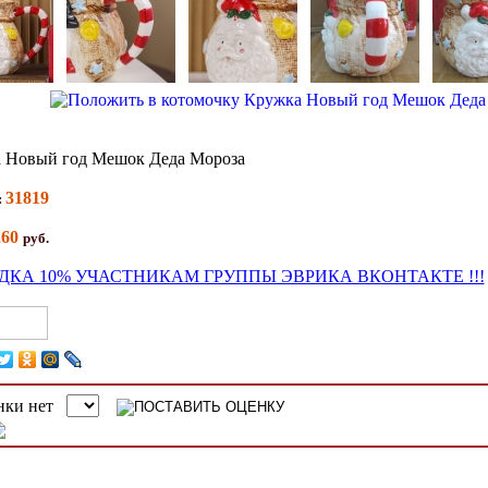
 Новый год Мешок Деда Мороза
31819
:
260
руб.