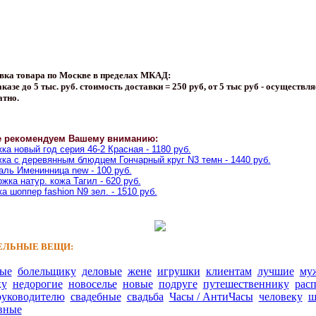
вка товара по Москве в пределах МКАД:
казе до 5 тыс. руб. стоимость доставки = 250 руб, от 5 тыс руб - осуществля
атно.
е рекомендуем Вашему вниманию:
ка новый год серия 46-2 Красная - 1180 руб.
ка с деревянным блюдцем Гончарный круг N3 темн - 1440 руб.
ль Именинница new - 100 руб.
жка натур. кожа Тагил - 620 руб.
а шоппер fashion N9 зел. - 1510 руб.
ЛЬНЫЕ ВЕЩИ:
ные
болельщику
деловые
жене
игрушки
клиентам
лучшие
му
ку
недорогие
новоселье
новые
подруге
путешественнику
рас
руководителю
свадебные
свадьба
Часы / АнтиЧасы
человеку
ш
вные