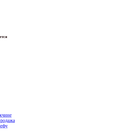
ется
жчине
продажа
ефу