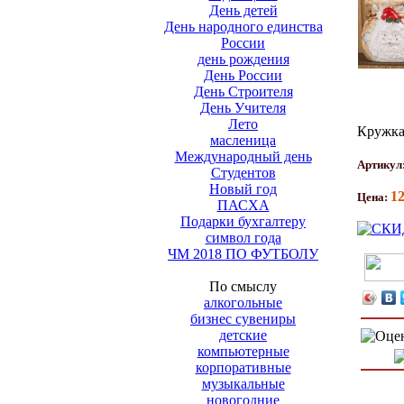
День детей
День народного единства
России
день рождения
День России
День Строителя
День Учителя
Лето
Кружка
масленица
Международный день
Артикул
Студентов
Новый год
1
Цена:
ПАСХА
Подарки бухгалтеру
символ года
ЧМ 2018 ПО ФУТБОЛУ
По смыслу
алкогольные
бизнес сувениры
детские
компьютерные
корпоративные
музыкальные
новогодние