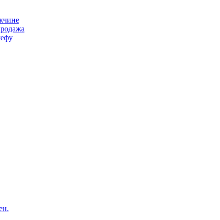
жчине
продажа
ефу
ен.