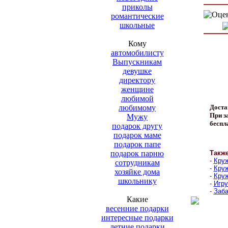
приколы
романтические
школьные
Кому
автомобилисту
Выпускникам
девушке
директору
женщине
любимой
любимому
Доста
При за
Мужу
беспл
подарок другу
подарок маме
подарок папе
подарок парню
Такж
-
Круж
сотрудникам
-
Круж
хозяйке дома
-
Круж
школьнику
-
Игру
-
Заба
Какие
весенние подарки
интересные подарки
летние подарки