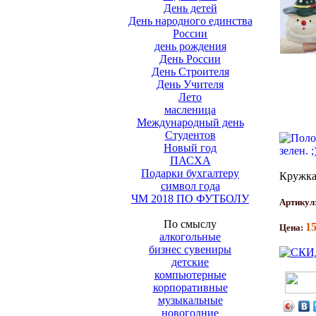
День детей
День народного единства
России
день рождения
День России
День Строителя
День Учителя
Лето
масленица
Международный день
Студентов
Новый год
ПАСХА
Подарки бухгалтеру
Кружка
символ года
ЧМ 2018 ПО ФУТБОЛУ
Артикул
По смыслу
1
Цена:
алкогольные
бизнес сувениры
детские
компьютерные
корпоративные
музыкальные
новогодние