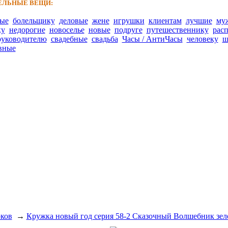
ЛЬНЫЕ ВЕЩИ:
ные
болельщику
деловые
жене
игрушки
клиентам
лучшие
му
ку
недорогие
новоселье
новые
подруге
путешественнику
рас
руководителю
свадебные
свадьба
Часы / АнтиЧасы
человеку
ш
вные
рков
→
Кружка новый год серия 58-2 Сказочный Волшебник зел