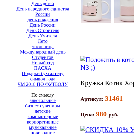
День детей
День народного единства
России
день рождения
День России
День Строителя
День Учителя
Лето
масленица
Международный день
Студентов
Новый год
ПАСХА
Подарки бухгалтеру
символ года
Кружка Котик Хо
ЧМ 2018 ПО ФУТБОЛУ
По смыслу
31461
Артикул:
алкогольные
бизнес сувениры
детские
980
Цена:
руб.
компьютерные
корпоративные
музыкальные
новогодние