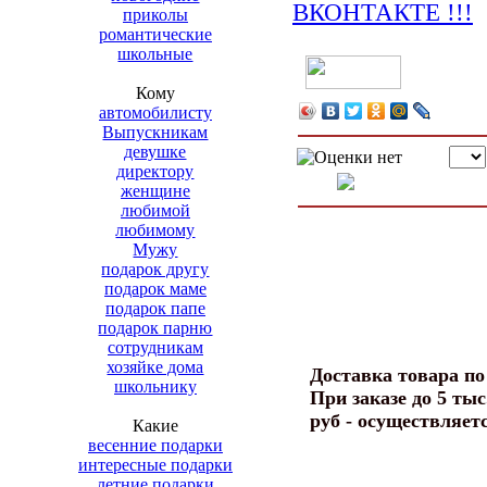
приколы
романтические
школьные
Кому
автомобилисту
Выпускникам
девушке
директору
женщине
любимой
любимому
Мужу
подарок другу
подарок маме
подарок папе
подарок парню
сотрудникам
хозяйке дома
Доставка товара п
школьнику
При заказе до 5 тыс
руб - осуществляет
Какие
весенние подарки
интересные подарки
летние подарки