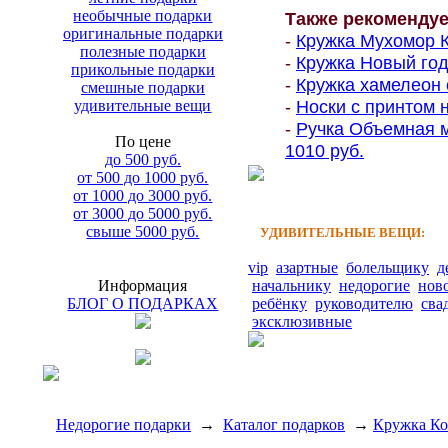
необычные подарки
Также рекоменду
оригинальные подарки
-
Кружка Мухомор К
полезные подарки
-
Кружка Новый год
прикольные подарки
-
Кружка хамелеон 
смешные подарки
-
Носки с принтом н
удивительные вещи
-
Ручка Объемная м
По цене
1010 руб.
до 500 руб.
от 500 до 1000 руб.
от 1000 до 3000 руб.
от 3000 до 5000 руб.
свыше 5000 руб.
УДИВИТЕЛЬНЫЕ ВЕЩИ:
vip
азартные
болельщику
д
Информация
начальнику
недорогие
нов
БЛОГ О ПОДАРКАХ
ребёнку
руководителю
сва
эксклюзивные
Недорогие подарки
→
Каталог подарков
→
Кружка Ко