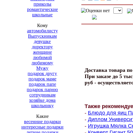
приколы
романтические
школьные
Кому
автомобилисту
Выпускникам
девушке
директору
женщине
любимой
любимому
Мужу
Доставка товара п
подарок другу
При заказе до 5 тыс
подарок маме
руб - осуществляет
подарок папе
подарок парню
сотрудникам
хозяйке дома
школьнику
Также рекоменду
-
Блюдо для яиц Па
Какие
-
Диплом Университе
весенние подарки
-
Игрушка Мялка Ск
интересные подарки
-
Конверт Гигант 500
летние подарки