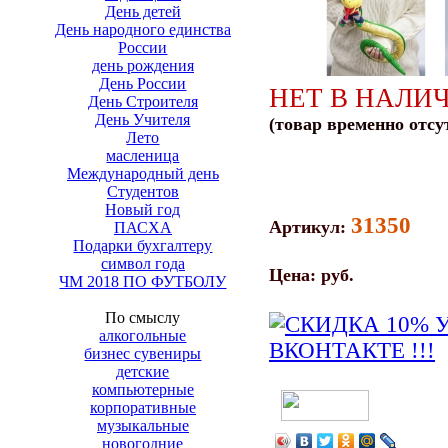
День детей
День народного единства
России
день рождения
День России
НЕТ В НАЛИ
День Строителя
День Учителя
(товар временно отсу
Лето
масленица
Международный день
Студентов
Новый год
31350
Артикул:
ПАСХА
Подарки бухгалтеру
символ года
Цена:
руб.
ЧМ 2018 ПО ФУТБОЛУ
По смыслу
алкогольные
бизнес сувениры
детские
компьютерные
корпоративные
музыкальные
новогодние