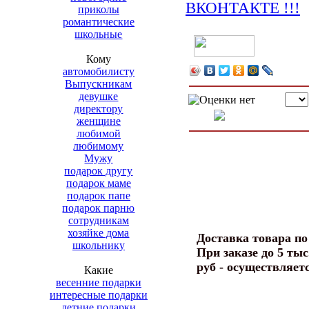
приколы
романтические
школьные
Кому
автомобилисту
Выпускникам
девушке
директору
женщине
любимой
любимому
Мужу
подарок другу
подарок маме
подарок папе
подарок парню
сотрудникам
хозяйке дома
Доставка товара п
школьнику
При заказе до 5 тыс
руб - осуществляет
Какие
весенние подарки
интересные подарки
летние подарки