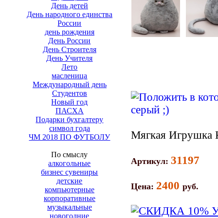
День детей
День народного единства
России
день рождения
День России
День Строителя
День Учителя
Лето
масленица
Международный день
Студентов
Новый год
ПАСХА
Подарки бухгалтеру
символ года
Мягкая Игрушка 
ЧМ 2018 ПО ФУТБОЛУ
По смыслу
31197
Артикул:
алкогольные
бизнес сувениры
детские
2400
Цена:
руб.
компьютерные
корпоративные
музыкальные
новогодние