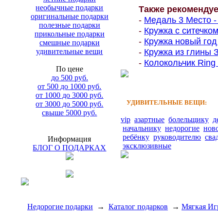
необычные подарки
Также рекоменду
оригинальные подарки
-
Медаль 3 Место - 
полезные подарки
-
Кружка с ситечком
прикольные подарки
-
Кружка новый год 
смешные подарки
-
Кружка из глины З
удивительные вещи
-
Колокольчик Ring 
По цене
до 500 руб.
от 500 до 1000 руб.
от 1000 до 3000 руб.
УДИВИТЕЛЬНЫЕ ВЕЩИ:
от 3000 до 5000 руб.
свыше 5000 руб.
vip
азартные
болельщику
д
начальнику
недорогие
нов
ребёнку
руководителю
сва
Информация
эксклюзивные
БЛОГ О ПОДАРКАХ
Недорогие подарки
→
Каталог подарков
→
Мягкая Иг