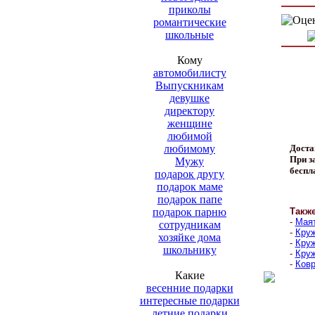
приколы
романтические
школьные
Кому
автомобилисту
Выпускникам
девушке
директору
женщине
любимой
любимому
Доста
При за
Мужу
беспл
подарок другу
подарок маме
подарок папе
подарок парню
Такж
-
Маят
сотрудникам
-
Круж
хозяйке дома
-
Круж
школьнику
-
Круж
-
Ковр
Какие
весенние подарки
интересные подарки
летние подарки