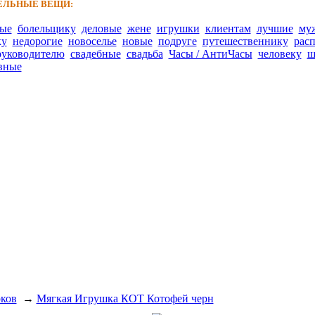
ЛЬНЫЕ ВЕЩИ:
ные
болельщику
деловые
жене
игрушки
клиентам
лучшие
му
ку
недорогие
новоселье
новые
подруге
путешественнику
рас
руководителю
свадебные
свадьба
Часы / АнтиЧасы
человеку
ш
вные
рков
→
Мягкая Игрушка КОТ Котофей черн