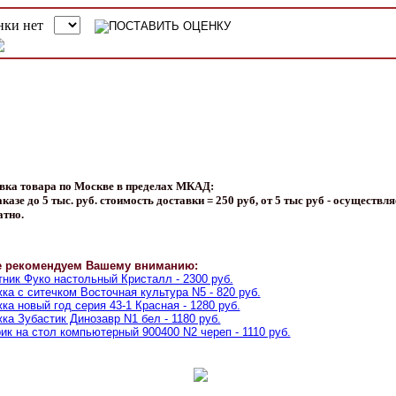
вка товара по Москве в пределах МКАД:
казе до 5 тыс. руб. стоимость доставки = 250 руб, от 5 тыс руб - осуществля
атно.
е рекомендуем Вашему вниманию:
ник Фуко настольный Кристалл - 2300 руб.
ка с ситечком Восточная культура N5 - 820 руб.
ка новый год серия 43-1 Красная - 1280 руб.
ка Зубастик Динозавр N1 бел - 1180 руб.
ик на стол компьютерный 900400 N2 череп - 1110 руб.