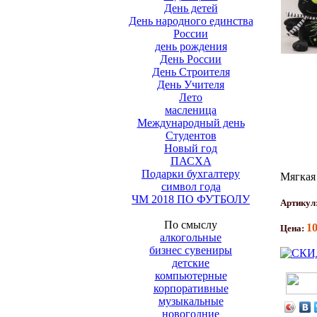
День детей
День народного единства
России
день рождения
День России
День Строителя
День Учителя
Лето
масленица
Международный день
Студентов
Новый год
ПАСХА
Подарки бухгалтеру
Мягкая
символ года
ЧМ 2018 ПО ФУТБОЛУ
Артикул
По смыслу
1
Цена:
алкогольные
бизнес сувениры
детские
компьютерные
корпоративные
музыкальные
новогодние