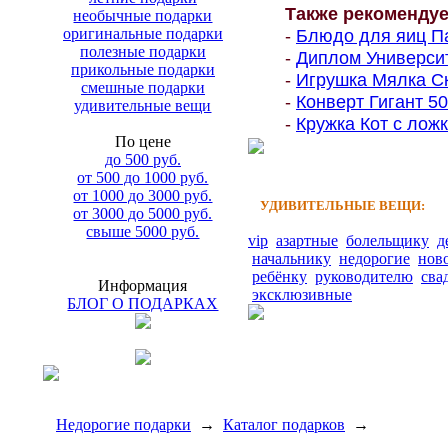
Также рекоменду
необычные подарки
оригинальные подарки
-
Блюдо для яиц Па
полезные подарки
-
Диплом Университе
прикольные подарки
-
Игрушка Мялка Ск
смешные подарки
-
Конверт Гигант 500
удивительные вещи
-
Кружка Кот с ложк
По цене
до 500 руб.
от 500 до 1000 руб.
от 1000 до 3000 руб.
УДИВИТЕЛЬНЫЕ ВЕЩИ:
от 3000 до 5000 руб.
свыше 5000 руб.
vip
азартные
болельщику
д
начальнику
недорогие
нов
ребёнку
руководителю
сва
Информация
эксклюзивные
БЛОГ О ПОДАРКАХ
Недорогие подарки
→
Каталог подарков
→