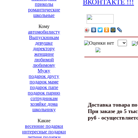
приколы
романтические
школьные
Кому
автомобилисту
Выпускникам
девушке
директору
женщине
любимой
любимому
Мужу
подарок другу
подарок маме
подарок папе
подарок парню
сотрудникам
хозяйке дома
Доставка товара п
школьнику
При заказе до 5 тыс
руб - осуществляет
Какие
весенние подарки
интересные подарки
летние подарки