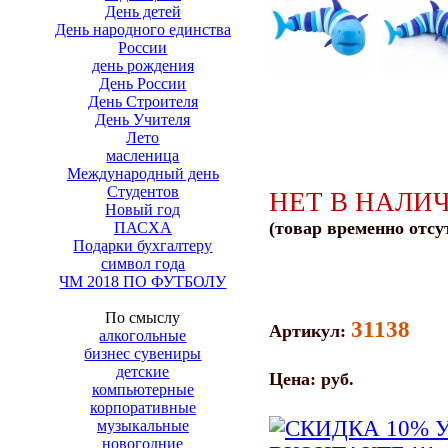
День детей
День народного единства
России
день рождения
День России
День Строителя
День Учителя
Лето
масленица
Международный день
Студентов
НЕТ В НАЛИ
Новый год
(товар временно отсу
ПАСХА
Подарки бухгалтеру
символ года
ЧМ 2018 ПО ФУТБОЛУ
По смыслу
31138
Артикул:
алкогольные
бизнес сувениры
детские
Цена:
руб.
компьютерные
корпоративные
музыкальные
новогодние