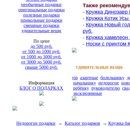
необычные подарки
Также рекоменду
оригинальные подарки
-
Кружка Динозавр 
полезные подарки
-
Кружка Котик Усы 
прикольные подарки
-
Кружка Новый год
смешные подарки
руб.
удивительные вещи
-
Кружка хамелеон 
По цене
-
Носки с принтом К
до 500 руб.
от 500 до 1000 руб.
от 1000 до 3000 руб.
от 3000 до 5000 руб.
свыше 5000 руб.
УДИВИТЕЛЬНЫЕ ВЕЩИ:
vip
азартные
болельщику
д
Информация
начальнику
недорогие
нов
БЛОГ О ПОДАРКАХ
ребёнку
руководителю
сва
эксклюзивные
Недорогие подарки
→
Каталог подарков
→
Кружка бан