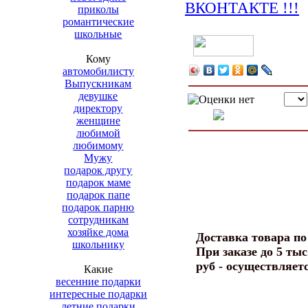
приколы
романтические
школьные
Кому
автомобилисту
Выпускникам
девушке
директору
женщине
любимой
любимому
Мужу
подарок другу
подарок маме
подарок папе
подарок парню
сотрудникам
хозяйке дома
Доставка товара п
школьнику
При заказе до 5 тыс
руб - осуществляет
Какие
весенние подарки
интересные подарки
летние подарки