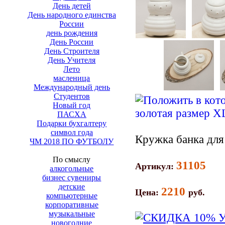
День детей
День народного единства
России
день рождения
День России
День Строителя
День Учителя
Лето
масленица
Международный день
Студентов
Новый год
ПАСХА
Подарки бухгалтеру
символ года
Кружка банка для
ЧМ 2018 ПО ФУТБОЛУ
По смыслу
31105
Артикул:
алкогольные
бизнес сувениры
детские
2210
Цена:
руб.
компьютерные
корпоративные
музыкальные
новогодние