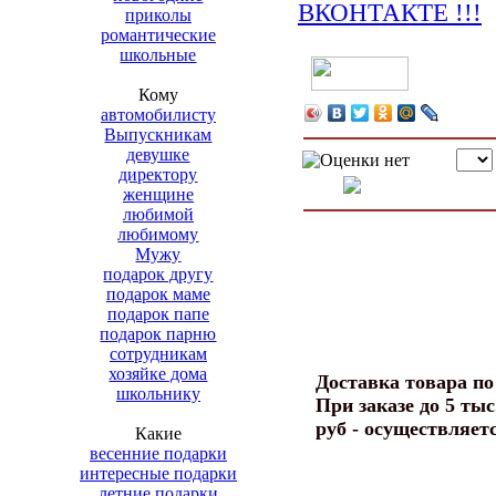
приколы
романтические
школьные
Кому
автомобилисту
Выпускникам
девушке
директору
женщине
любимой
любимому
Мужу
подарок другу
подарок маме
подарок папе
подарок парню
сотрудникам
хозяйке дома
Доставка товара п
школьнику
При заказе до 5 тыс
руб - осуществляет
Какие
весенние подарки
интересные подарки
летние подарки