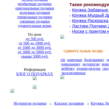
необычные подарки
Также рекоменду
оригинальные подарки
-
Кружка Забавные К
полезные подарки
-
Кружка Мудрый Др
прикольные подарки
-
Кружка Раскраска
смешные подарки
-
Ластики Пончики 
удивительные вещи
-
Носки с принтом н
По цене
до 500 руб.
от 500 до 1000 руб.
от 1000 до 3000 руб.
УДИВИТЕЛЬНЫЕ ВЕЩИ:
от 3000 до 5000 руб.
свыше 5000 руб.
vip
азартные
болельщику
д
начальнику
недорогие
нов
ребёнку
руководителю
сва
Информация
эксклюзивные
БЛОГ О ПОДАРКАХ
Недорогие подарки
→
Каталог подарков
→
Кружка Ди