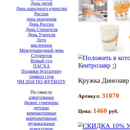
День детей
День народного единства
России
день рождения
День России
День Строителя
День Учителя
Лето
масленица
Международный день
Студентов
Новый год
ПАСХА
Подарки бухгалтеру
символ года
Кружка Динозавр
ЧМ 2018 ПО ФУТБОЛУ
По смыслу
31070
Артикул:
алкогольные
бизнес сувениры
детские
1460
Цена:
руб.
компьютерные
корпоративные
музыкальные
новогодние