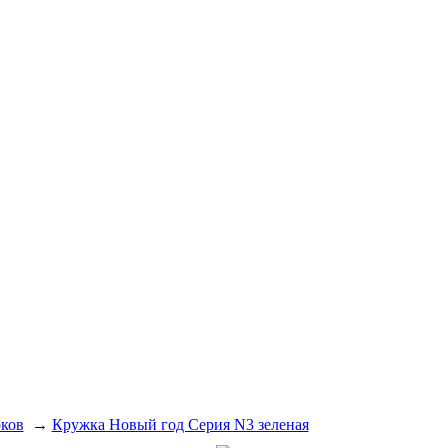
рков
→
Кружка Новый год Серия N3 зеленая