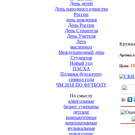
День детей
День народного единства
России
день рождения
День России
День Строителя
День Учителя
Лето
Кружка
масленица
Международный день
Артикул
Студентов
Новый год
11
Цена:
ПАСХА
Подарки бухгалтеру
символ года
ЧМ 2018 ПО ФУТБОЛУ
По смыслу
алкогольные
бизнес сувениры
детские
компьютерные
корпоративные
музыкальные
новогодние