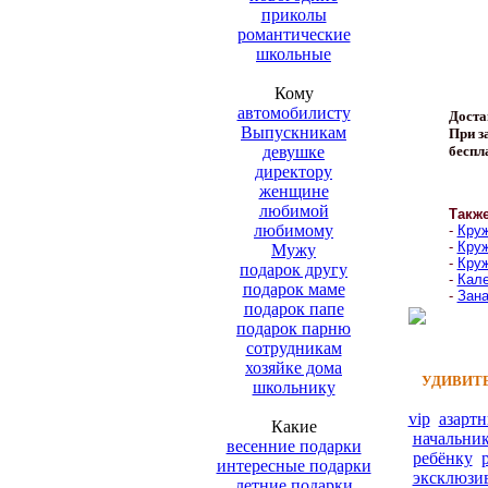
приколы
романтические
школьные
Кому
автомобилисту
Доста
Выпускникам
При за
девушке
беспл
директору
женщине
любимой
Такж
любимому
-
Круж
-
Круж
Мужу
-
Круж
подарок другу
-
Кале
подарок маме
-
Зана
подарок папе
подарок парню
сотрудникам
хозяйке дома
УДИВИТЕ
школьнику
vip
азарт
Какие
начальни
весенние подарки
ребёнку
интересные подарки
эксклюзи
летние подарки