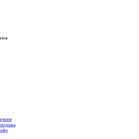
ется
жчине
продажа
ефу