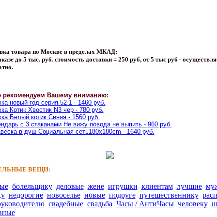
вка товара по Москве в пределах МКАД:
казе до 5 тыс. руб. стоимость доставки = 250 руб, от 5 тыс руб - осуществля
атно.
е рекомендуем Вашему вниманию:
ка новый год серия 52-1 - 1460 руб.
ка Котик Хвостик N3 чер - 780 руб.
ка Белый котик Синяя - 1560 руб.
ндарь с 3 стаканами Не вижу повода не выпить - 960 руб.
веска в душ Социальная сеть180х180cm - 1640 руб.
ЛЬНЫЕ ВЕЩИ:
ные
болельщику
деловые
жене
игрушки
клиентам
лучшие
му
ку
недорогие
новоселье
новые
подруге
путешественнику
рас
руководителю
свадебные
свадьба
Часы / АнтиЧасы
человеку
ш
вные