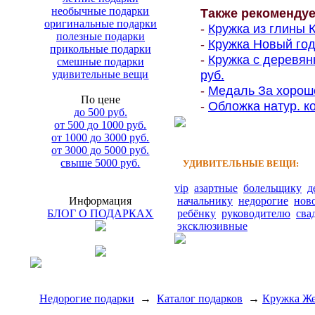
необычные подарки
Также рекоменду
оригинальные подарки
-
Кружка из глины К
полезные подарки
-
Кружка Новый год
прикольные подарки
-
Кружка с деревян
смешные подарки
руб.
удивительные вещи
-
Медаль За хороше
По цене
-
Обложка натур. к
до 500 руб.
от 500 до 1000 руб.
от 1000 до 3000 руб.
от 3000 до 5000 руб.
свыше 5000 руб.
УДИВИТЕЛЬНЫЕ ВЕЩИ:
vip
азартные
болельщику
д
Информация
начальнику
недорогие
нов
БЛОГ О ПОДАРКАХ
ребёнку
руководителю
сва
эксклюзивные
Недорогие подарки
→
Каталог подарков
→
Кружка Ж