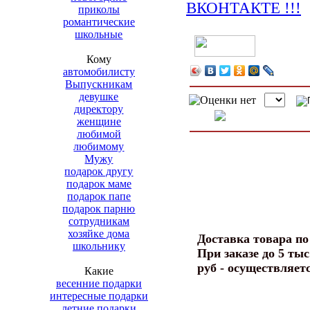
приколы
романтические
школьные
Кому
автомобилисту
Выпускникам
девушке
директору
женщине
любимой
любимому
Мужу
подарок другу
подарок маме
подарок папе
подарок парню
сотрудникам
хозяйке дома
Доставка товара п
школьнику
При заказе до 5 тыс
руб - осуществляет
Какие
весенние подарки
интересные подарки
летние подарки