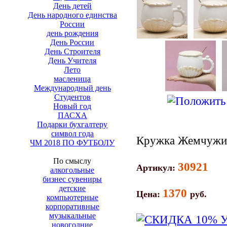
День детей
День народного единства
России
день рождения
День России
День Строителя
День Учителя
Лето
масленица
Международный день
Студентов
Новый год
ПАСХА
Подарки бухгалтеру
символ года
Кружка Жемчужи
ЧМ 2018 ПО ФУТБОЛУ
По смыслу
30921
Артикул:
алкогольные
бизнес сувениры
детские
1370
Цена:
руб.
компьютерные
корпоративные
музыкальные
новогодние