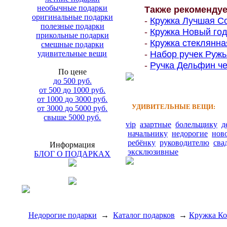
необычные подарки
Также рекоменду
оригинальные подарки
-
Кружка Лучшая Со
полезные подарки
-
Кружка Новый год
прикольные подарки
-
Кружка стеклянна
смешные подарки
-
Набор ручек Ружья
удивительные вещи
-
Ручка Дельфин чер
По цене
до 500 руб.
от 500 до 1000 руб.
от 1000 до 3000 руб.
УДИВИТЕЛЬНЫЕ ВЕЩИ:
от 3000 до 5000 руб.
свыше 5000 руб.
vip
азартные
болельщику
д
начальнику
недорогие
нов
ребёнку
руководителю
сва
Информация
эксклюзивные
БЛОГ О ПОДАРКАХ
Недорогие подарки
→
Каталог подарков
→
Кружка Ко