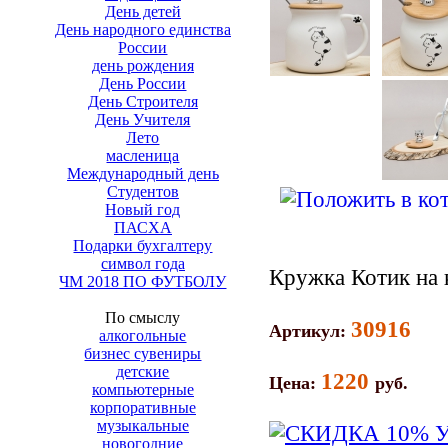
День детей
День народного единства
России
день рождения
День России
День Строителя
День Учителя
Лето
масленица
Международный день
Студентов
Новый год
ПАСХА
Подарки бухгалтеру
символ года
Кружка Котик на
ЧМ 2018 ПО ФУТБОЛУ
По смыслу
30916
Артикул:
алкогольные
бизнес сувениры
детские
1220
Цена:
руб.
компьютерные
корпоративные
музыкальные
новогодние