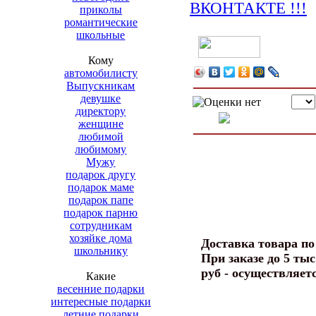
приколы
романтические
школьные
Кому
автомобилисту
Выпускникам
девушке
директору
женщине
любимой
любимому
Мужу
подарок другу
подарок маме
подарок папе
подарок парню
сотрудникам
хозяйке дома
Доставка товара п
школьнику
При заказе до 5 тыс
руб - осуществляет
Какие
весенние подарки
интересные подарки
летние подарки