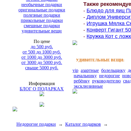
Также рекоменду
необычные подарки
оригинальные подарки
-
Блюдо для яиц Па
полезные подарки
-
Диплом Университе
прикольные подарки
-
Игрушка Мялка Ск
смешные подарки
-
Конверт Гигант 500
удивительные вещи
-
Кружка Кот с ложк
По цене
до 500 руб.
от 500 до 1000 руб.
от 1000 до 3000 руб.
УДИВИТЕЛЬНЫЕ ВЕЩИ:
от 3000 до 5000 руб.
свыше 5000 руб.
vip
азартные
болельщику
д
начальнику
недорогие
нов
ребёнку
руководителю
сва
Информация
эксклюзивные
БЛОГ О ПОДАРКАХ
Недорогие подарки
→
Каталог подарков
→