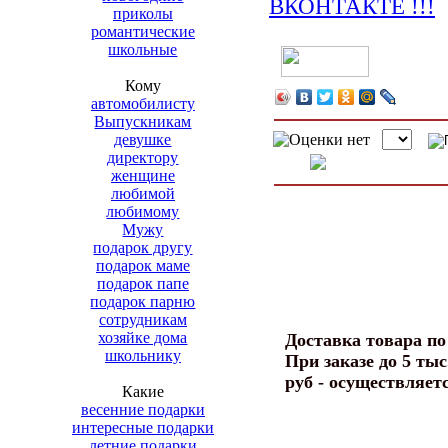
приколы
романтические
школьные
Кому
автомобилисту
Выпускникам
девушке
директору
женщине
любимой
любимому
Мужу
подарок другу
подарок маме
подарок папе
подарок парню
сотрудникам
хозяйке дома
Доставка товара п
школьнику
При заказе до 5 тыс
руб - осуществляет
Какие
весенние подарки
интересные подарки
летние подарки