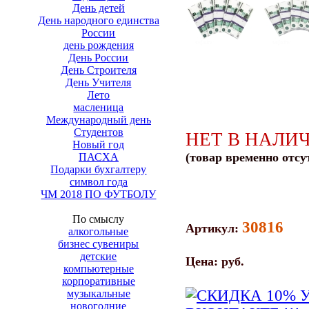
День детей
День народного единства
России
день рождения
День России
День Строителя
День Учителя
Лето
масленица
Международный день
Студентов
НЕТ В НАЛИ
Новый год
(товар временно отсу
ПАСХА
Подарки бухгалтеру
символ года
ЧМ 2018 ПО ФУТБОЛУ
По смыслу
30816
Артикул:
алкогольные
бизнес сувениры
детские
Цена:
руб.
компьютерные
корпоративные
музыкальные
новогодние