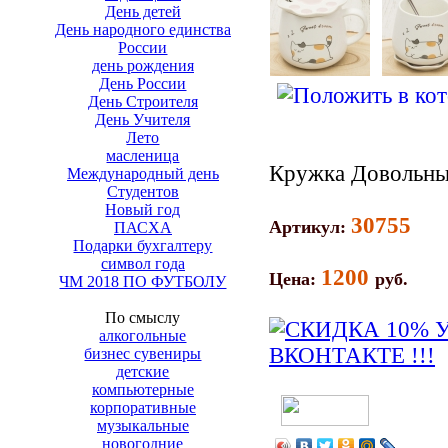
День детей
День народного единства
России
день рождения
День России
День Строителя
День Учителя
Лето
масленица
Кружка Довольны
Международный день
Студентов
Новый год
30755
Артикул:
ПАСХА
Подарки бухгалтеру
символ года
1200
Цена:
руб.
ЧМ 2018 ПО ФУТБОЛУ
По смыслу
алкогольные
бизнес сувениры
детские
компьютерные
корпоративные
музыкальные
новогодние