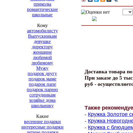
приколы
романтические
школьные
Кому
автомобилисту
Выпускникам
девушке
директору
женщине
любимой
любимому
Мужу
Доставка товара п
подарок другу
При заказе до 5 тыс
подарок маме
руб - осуществляет
подарок папе
подарок парню
сотрудникам
хозяйке дома
школьнику
Также рекоменду
-
Кружка Золотое с
Какие
-
Кружка Новогодне
весенние подарки
-
Кружка с блюдцем
интересные подарки
летние подарки