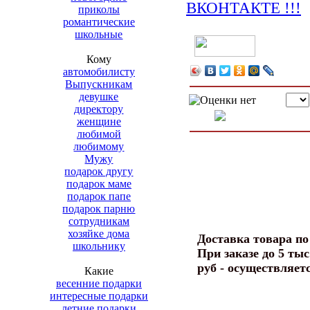
приколы
романтические
школьные
Кому
автомобилисту
Выпускникам
девушке
директору
женщине
любимой
любимому
Мужу
подарок другу
подарок маме
подарок папе
подарок парню
сотрудникам
хозяйке дома
Доставка товара п
школьнику
При заказе до 5 тыс
руб - осуществляет
Какие
весенние подарки
интересные подарки
летние подарки