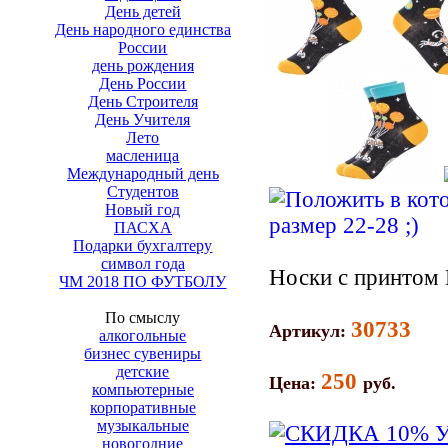
День детей
День народного единства
России
день рождения
День России
День Строителя
День Учителя
Лето
масленица
Международный день
Студентов
Новый год
ПАСХА
Подарки бухгалтеру
символ года
Носки с принтом 
ЧМ 2018 ПО ФУТБОЛУ
По смыслу
30733
Артикул:
алкогольные
бизнес сувениры
детские
250
Цена:
руб.
компьютерные
корпоративные
музыкальные
новогодние