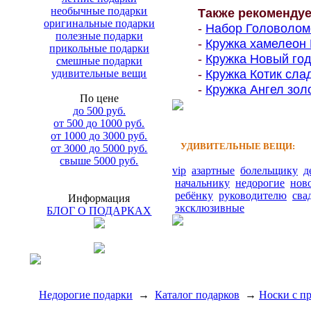
необычные подарки
Также рекоменду
оригинальные подарки
-
Набор Головоломо
полезные подарки
-
Кружка хамелеон 
прикольные подарки
-
Кружка Новый год
смешные подарки
-
Кружка Котик слад
удивительные вещи
-
Кружка Ангел золо
По цене
до 500 руб.
от 500 до 1000 руб.
от 1000 до 3000 руб.
УДИВИТЕЛЬНЫЕ ВЕЩИ:
от 3000 до 5000 руб.
свыше 5000 руб.
vip
азартные
болельщику
д
начальнику
недорогие
нов
ребёнку
руководителю
сва
Информация
эксклюзивные
БЛОГ О ПОДАРКАХ
Недорогие подарки
→
Каталог подарков
→
Носки с п