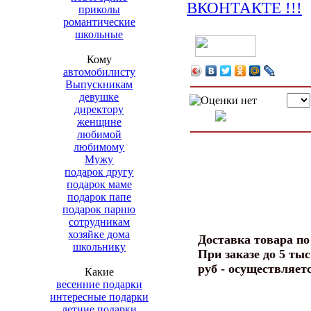
приколы
романтические
школьные
Кому
автомобилисту
Выпускникам
девушке
директору
женщине
любимой
любимому
Мужу
подарок другу
подарок маме
подарок папе
подарок парню
сотрудникам
хозяйке дома
Доставка товара п
школьнику
При заказе до 5 тыс
руб - осуществляет
Какие
весенние подарки
интересные подарки
летние подарки