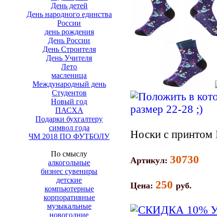
День детей
День народного единства
России
день рождения
День России
День Строителя
День Учителя
Лето
масленица
Международный день
Студентов
Новый год
ПАСХА
Подарки бухгалтеру
символ года
Носки с принтом 
ЧМ 2018 ПО ФУТБОЛУ
По смыслу
30730
Артикул:
алкогольные
бизнес сувениры
детские
250
Цена:
руб.
компьютерные
корпоративные
музыкальные
новогодние