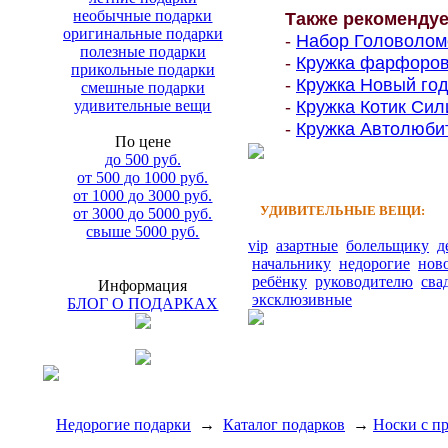
необычные подарки
Также рекоменду
оригинальные подарки
-
Набор Головолом
полезные подарки
-
Кружка фарфорова
прикольные подарки
-
Кружка Новый год
смешные подарки
-
Кружка Котик Сил
удивительные вещи
-
Кружка Автолюбит
По цене
до 500 руб.
от 500 до 1000 руб.
от 1000 до 3000 руб.
УДИВИТЕЛЬНЫЕ ВЕЩИ:
от 3000 до 5000 руб.
свыше 5000 руб.
vip
азартные
болельщику
д
начальнику
недорогие
нов
ребёнку
руководителю
сва
Информация
эксклюзивные
БЛОГ О ПОДАРКАХ
Недорогие подарки
→
Каталог подарков
→
Носки с п