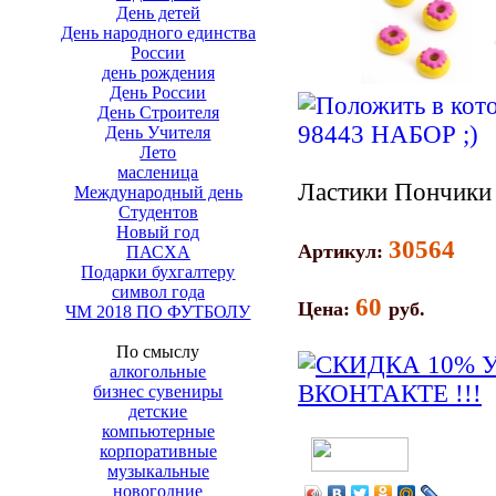
День детей
День народного единства
России
день рождения
День России
День Строителя
День Учителя
Лето
масленица
Ластики Пончики
Международный день
Студентов
Новый год
30564
Артикул:
ПАСХА
Подарки бухгалтеру
символ года
60
Цена:
руб.
ЧМ 2018 ПО ФУТБОЛУ
По смыслу
алкогольные
бизнес сувениры
детские
компьютерные
корпоративные
музыкальные
новогодние