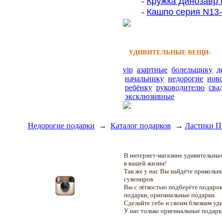
-
Кружка Динозавр 
-
Кашпо серия N13-3
УДИВИТЕЛЬНЫЕ ВЕЩИ:
vip
азартные
болельщику
д
начальнику
недорогие
нов
ребёнку
руководителю
сва
эксклюзивные
Недорогие подарки
→
Каталог подарков
→
Ластики П
В интернет-магазине удивительн
в вашей жизни!
Так же у нас Вы найдёте приколь
сувениров.
Вы с лёгкостью подберёте подарок
подарки, оригинальные подарки.
Сделайте себе и своим близким уд
У нас только оригинальные подар