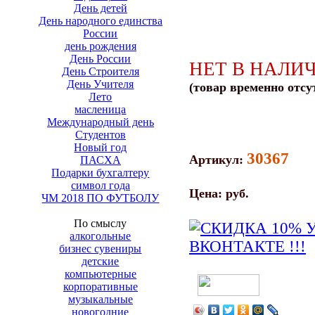
День детей
День народного единства
России
день рождения
День России
НЕТ В НАЛИ
День Строителя
День Учителя
(товар временно отсу
Лето
масленица
Международный день
Студентов
Новый год
30367
Артикул:
ПАСХА
Подарки бухгалтеру
символ года
Цена:
руб.
ЧМ 2018 ПО ФУТБОЛУ
По смыслу
алкогольные
бизнес сувениры
детские
компьютерные
корпоративные
музыкальные
новогодние