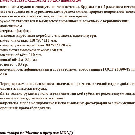
азмер (см):9x9,3x12:Вес кг:0,426:Упаковка:64
ногда всем нужно отдохнуть по-человечески. Кружка с изображением весел
ивотного, занятого туристическими радостями на природе непременно пове
олучателя и напомнит о том, что скоро выходные.
ружка поставляется в комплекте с крышкой и ложечкой с керамическим
аконечником.
атериал: фарфор.
паковка: картонная коробка с окошком, пакет внутри.
азмер упаковки: 110*98*118 мм.
азмер кружки с крышкой: 90*93*120 мм.
лина металлической ложки: 150 мм.
олезный объём: 310 мл.
олный объём: 350 мл
с нетто: 383 гр.
родукция сертифицирована и соответствует требованиям ГОСТ 28390-89 пп 
2.14
Перед первым использованием тщательно промыть в теплой воде с добавл
редства для мытья посуды.
Мыть только руками с использованием мягкой губки, не рекомендуем мыт
етками и в посудомоечных машинах.
Запрещено любое копирование и использование фотографий без письменног
азрешения правообладателя.
вка товара по Москве в пределах МКАД: