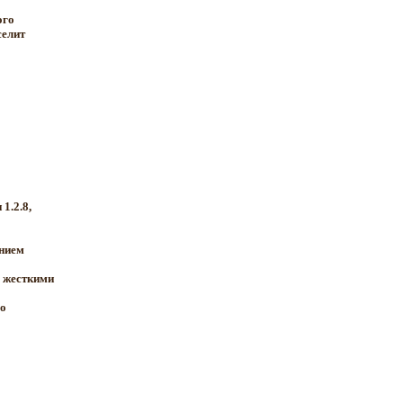
ого
селит
1.2.8,
ением
ь жесткими
о