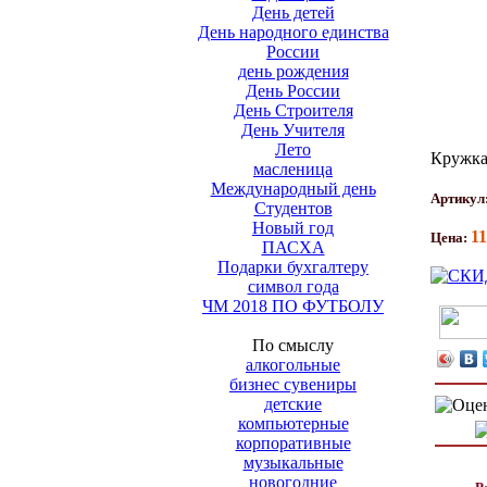
День детей
День народного единства
России
день рождения
День России
День Строителя
День Учителя
Лето
Кружка
масленица
Международный день
Артикул
Студентов
Новый год
11
Цена:
ПАСХА
Подарки бухгалтеру
символ года
ЧМ 2018 ПО ФУТБОЛУ
По смыслу
алкогольные
бизнес сувениры
детские
компьютерные
корпоративные
музыкальные
новогодние