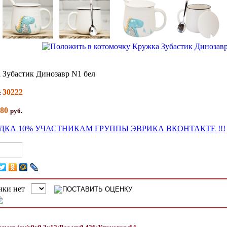
 Зубастик Динозавр N1 бел
30222
:
80
руб.