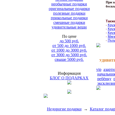
При за
необычные подарки
беспл
оригинальные подарки
полезные подарки
прикольные подарки
Такж
смешные подарки
-
Круж
удивительные вещи
-
Круж
-
Круж
По цене
-
Мягк
-
Пуль
до 500 руб.
от 500 до 1000 руб.
от 1000 до 3000 руб.
от 3000 до 5000 руб.
свыше 5000 руб.
УДИВИТЕ
vip
азарт
Информация
начальни
БЛОГ О ПОДАРКАХ
ребёнку
эксклюзи
Недорогие подарки
→
Каталог пода