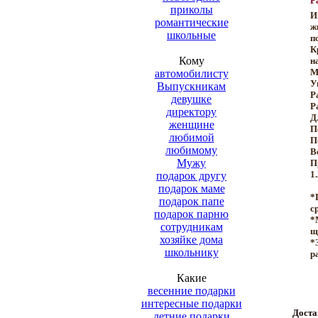
Р
приколы
И
романтические
ж
школьные
п
К
Кому
н
М
автомобилисту
У
Выпускникам
Р
девушке
Р
директору
Д
женщине
П
любимой
П
любимому
Ве
Мужу
П
1.
подарок другу
подарок маме
*
подарок папе
с
подарок парню
*
сотрудникам
щ
хозяйке дома
*
школьнику
р
Какие
весенние подарки
интересные подарки
Доста
летние подарки