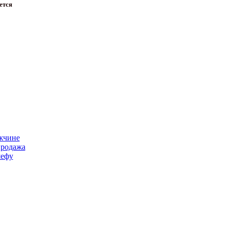
ется
жчине
продажа
ефу