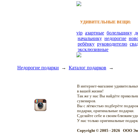
УДИВИТЕЛЬНЫЕ ВЕЩИ:
vip
азартные
болельщику
д
начальнику
недорогие
нов
ребёнку
руководителю
сва
эксклюзивные
Недорогие подарки
→
Каталог подарков
→
В интернет-магазине удивительн
в вашей жизни!
Так же у нас Вы найдёте приколь
сувениров.
Вы с лёгкостью подберёте подарок
подарки, оригинальные подарки.
Сделайте себе и своим близким уд
У нас только оригинальные подар
Copyright © 2005 - 2026 OOO Эв