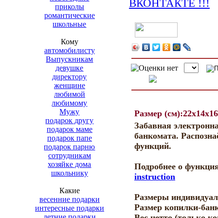
приколы
романтические
школьные
Кому
автомобилисту
Выпускникам
девушке
директору
женщине
любимой
любимому
Мужу
Размер (см):22x14x16
подарок другу
Забавная электронна
подарок маме
банкомата. Распозна
подарок папе
функций.
подарок парню
сотрудникам
хозяйке дома
Подробнее о функци
школьнику
instruction
Какие
Размеры индивидуаль
весенние подарки
Размер копилки-банк
интересные подарки
летние подарки
Вес нетто (только ко