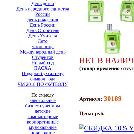
День детей
День народного единства
России
день рождения
День России
День Строителя
День Учителя
Лето
масленица
Международный день
Студентов
НЕТ В НАЛИ
Новый год
(товар временно отсу
ПАСХА
Подарки бухгалтеру
символ года
ЧМ 2018 ПО ФУТБОЛУ
По смыслу
30189
Артикул:
алкогольные
бизнес сувениры
детские
Цена:
руб.
компьютерные
корпоративные
музыкальные
новогодние