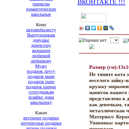
приколы
романтические
школьные
Кому
автомобилисту
Выпускникам
девушке
директору
женщине
любимой
любимому
Мужу
Размер (см):13x1
подарок другу
Не тяните кота 
подарок маме
веселого зайку-
подарок папе
кружку морковн
подарок парню
сотрудникам
напиток вашего 
хозяйке дома
представлена в 
школьнику
как девочкам, т
металлическая ч
Какие
Материал: Кера
весенние подарки
Упаковка: карто
интересные подарки
летние подарки
пенопласт.