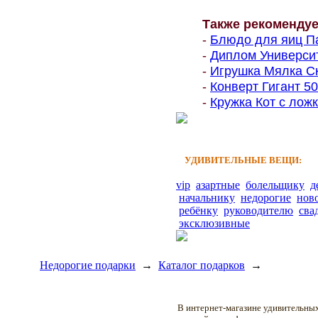
Также рекоменду
-
Блюдо для яиц Па
-
Диплом Университе
-
Игрушка Мялка Ск
-
Конверт Гигант 500
-
Кружка Кот с ложк
УДИВИТЕЛЬНЫЕ ВЕЩИ:
vip
азартные
болельщику
д
начальнику
недорогие
нов
ребёнку
руководителю
сва
эксклюзивные
Недорогие подарки
→
Каталог подарков
→
В интернет-магазине удивительн