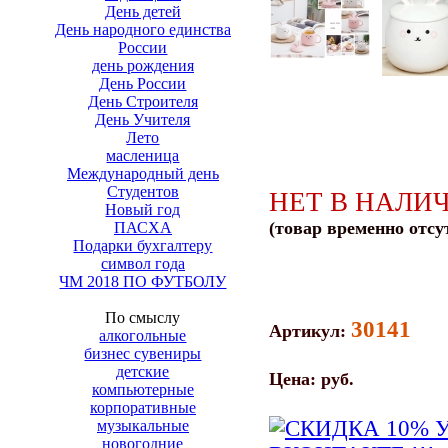
День детей
День народного единства
России
день рождения
День России
День Строителя
День Учителя
Лето
масленица
Международный день
Студентов
НЕТ В НАЛИ
Новый год
(товар временно отсу
ПАСХА
Подарки бухгалтеру
символ года
ЧМ 2018 ПО ФУТБОЛУ
По смыслу
30141
Артикул:
алкогольные
бизнес сувениры
детские
Цена:
руб.
компьютерные
корпоративные
музыкальные
новогодние