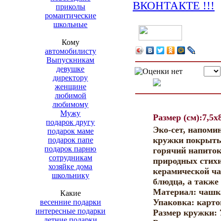
приколы
романтические
школьные
Кому
автомобилисту
Выпускникам
девушке
директору
женщине
любимой
любимому
Мужу
Размер (см):7,5x
подарок другу
Эко-сет, напоми
подарок маме
кружки покрыты
подарок папе
подарок парню
горячий напиток
сотрудникам
природных стихи
хозяйке дома
керамической ча
школьнику
блюдца, а также
Материал: чашка
Какие
Упаковка: карто
весенние подарки
интересные подарки
Размер кружки: 
летние подарки