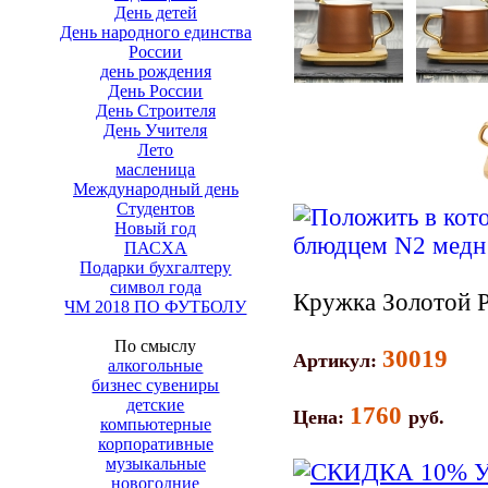
День детей
День народного единства
России
день рождения
День России
День Строителя
День Учителя
Лето
масленица
Международный день
Студентов
Новый год
ПАСХА
Подарки бухгалтеру
символ года
Кружка Золотой Р
ЧМ 2018 ПО ФУТБОЛУ
По смыслу
30019
Артикул:
алкогольные
бизнес сувениры
детские
1760
Цена:
руб.
компьютерные
корпоративные
музыкальные
новогодние