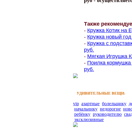
руб - осуществляет
Также рекоменду
-
Кружка Котик на Е
-
Кружка новый год 
-
Кружка с подстав
руб.
-
Мягкая Игрушка К
-
Поилка кормушка 
руб.
УДИВИТЕЛЬНЫЕ ВЕЩИ:
vip
азартные
болельщику
д
начальнику
недорогие
нов
ребёнку
руководителю
сва
эксклюзивные