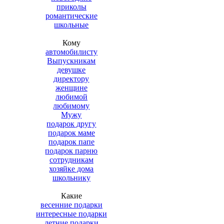
приколы
романтические
школьные
Кому
автомобилисту
Выпускникам
девушке
директору
женщине
любимой
любимому
Мужу
подарок другу
подарок маме
подарок папе
подарок парню
сотрудникам
хозяйке дома
школьнику
Какие
весенние подарки
интересные подарки
летние подарки