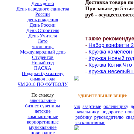
Доставка товара п
День детей
При заказе до 5 тыс
День народного единства
России
руб - осуществляет
день рождения
День России
День Строителя
День Учителя
Также рекоменду
Лето
-
Набор конфетти 2 
масленица
-
Кружка хамелеон 
Международный день
Студентов
-
Кружка Новый год
Новый год
-
Кружка Котик Что 
ПАСХА
-
Кружка Веселый Гу
Подарки бухгалтеру
символ года
ЧМ 2018 ПО ФУТБОЛУ
По смыслу
УДИВИТЕЛЬНЫЕ ВЕЩИ:
алкогольные
бизнес сувениры
vip
азартные
болельщику
д
детские
начальнику
недорогие
нов
компьютерные
ребёнку
руководителю
сва
корпоративные
эксклюзивные
музыкальные
новогодние