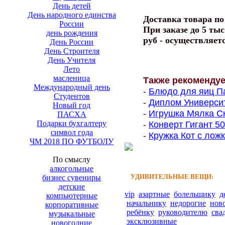
День детей
День народного единства
Доставка товара п
России
При заказе до 5 тыс
день рождения
руб - осуществляет
День России
День Строителя
День Учителя
Лето
масленица
Также рекоменду
Международный день
-
Блюдо для яиц Па
Студентов
-
Диплом Университе
Новый год
-
Игрушка Мялка Ск
ПАСХА
Подарки бухгалтеру
-
Конверт Гигант 500
символ года
-
Кружка Кот с ложк
ЧМ 2018 ПО ФУТБОЛУ
По смыслу
алкогольные
УДИВИТЕЛЬНЫЕ ВЕЩИ:
бизнес сувениры
детские
vip
азартные
болельщику
д
компьютерные
начальнику
недорогие
нов
корпоративные
ребёнку
руководителю
сва
музыкальные
эксклюзивные
новогодние