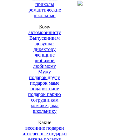
приколы
романтические
школьные
Кому
автомобилисту
Выпускникам
девушке
директору
женщине
любимой
любимому
Мужу
подарок другу
подарок маме
подарок папе
подарок парню
сотрудникам
хозяйке дома
школьнику
Какие
весенние подарки
интересные подарки
летние подарки