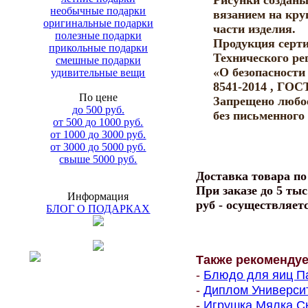
Рисунки создан
необычные подарки
вязанием на кру
оригинальные подарки
части изделия.
полезные подарки
Продукция серти
прикольные подарки
Технического ре
смешные подарки
«О безопасност
удивительные вещи
8541-2014 , ГОС
По цене
Запрещено любо
до 500 руб.
без письменного
от 500 до 1000 руб.
от 1000 до 3000 руб.
от 3000 до 5000 руб.
свыше 5000 руб.
Доставка товара п
При заказе до 5 тыс
Информация
руб - осуществляет
БЛОГ О ПОДАРКАХ
Также рекоменду
-
Блюдо для яиц Па
-
Диплом Университе
-
Игрушка Мялка Ск