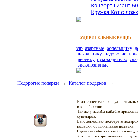
-
Конверт Гигант 500
-
Кружка Кот с ложк
УДИВИТЕЛЬНЫЕ ВЕЩИ:
vip
азартные
болельщику
д
начальнику
недорогие
нов
ребёнку
руководителю
сва
эксклюзивные
Недорогие подарки
→
Каталог подарков
→
В интернет-магазине удивительн
в вашей жизни!
Так же у нас Вы найдёте приколь
сувениров.
Вы с лёгкостью подберёте подарок
подарки, оригинальные подарки.
Сделайте себе и своим близким уд
У нас только оригинальные подар