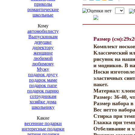
приколы
романтические
школьные
Кому
автомобилисту
Выпускникам
Размер (см):29x2
девушке
Комплект носко
директору
Классический и
женщине
любимой
рисунок на наши
любимому
и модников. В н
Мужу
Носки изготовле
подарок другу
эластичных синт
подарок маме
пакет.
подарок папе
Материал: хлопок
подарок парню
сотрудникам
Размер:
36-40
, ч
хозяйке дома
Размер набора в
школьнику
Вес нетто набора
Стирка при темп
Какие
Глажка при темп
весенние подарки
Отбеливание и 
интересные подарки
летние подарки