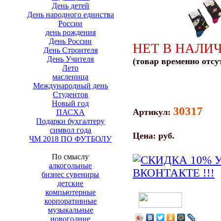
День детей
День народного единства
России
день рождения
День России
НЕТ В НАЛИ
День Строителя
День Учителя
(товар временно отсу
Лето
масленица
Международный день
Студентов
Новый год
30317
Артикул:
ПАСХА
Подарки бухгалтеру
символ года
Цена:
руб.
ЧМ 2018 ПО ФУТБОЛУ
По смыслу
алкогольные
бизнес сувениры
детские
компьютерные
корпоративные
музыкальные
новогодние