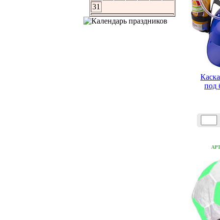
31
Каска
под 
АР