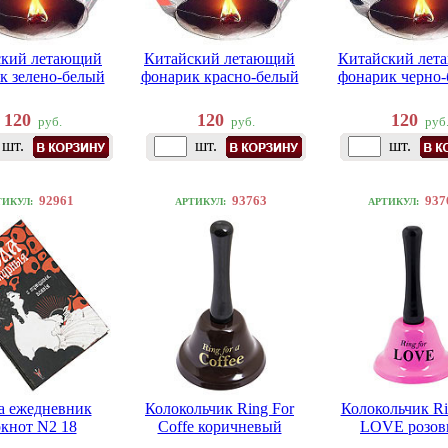
ский летающий
Китайский летающий
Китайский лет
к зелено-белый
фонарик красно-белый
фонарик черно
120
120
120
руб.
руб.
руб
шт.
шт.
шт.
92961
93763
937
ТИКУЛ:
АРТИКУЛ:
АРТИКУЛ:
а ежедневник
Колокольчик Ring For
Колокольчик Ri
кнот N2 18
Coffe коричневый
LOVE розо