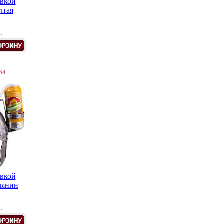
авкой
лтая
.
64
авкой
лянин
.