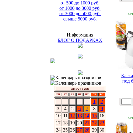
от 500 до 1000 руб.
от 1000 до 3000 руб.
от 3000 до 5000 руб.
АР
свыше 5000 руб.
Информация
БЛОГ О ПОДАРКАХ
Каска
под 
АВГУСТ / 2026
ПН
ВТ
СР
ЧТ
ПТ
СБ
ВС
1
2
3
4
5
6
7
8
9
10
11
12
13
14
15
16
АР
17
18
19
20
21
22
23
24
25
26
27
28
29
30