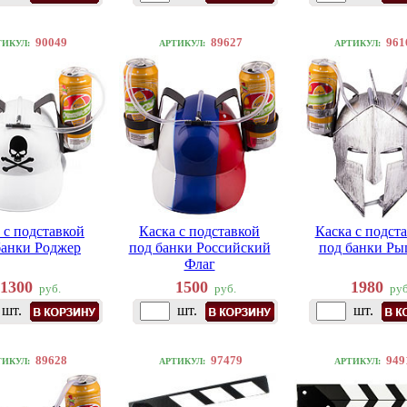
90049
89627
961
ТИКУЛ:
АРТИКУЛ:
АРТИКУЛ:
 с подставкой
Каска с подставкой
Каска с подст
банки Роджер
под банки Российский
под банки Ры
Флаг
1300
1500
1980
руб.
руб.
руб
шт.
шт.
шт.
89628
97479
949
ТИКУЛ:
АРТИКУЛ:
АРТИКУЛ: