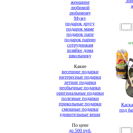
Зон
женщине
з
любимой
любимому
Мужу
подарок другу
подарок маме
подарок папе
подарок парню
АР
сотрудникам
хозяйке дома
школьнику
Какие
весенние подарки
интересные подарки
летние подарки
необычные подарки
оригинальные подарки
полезные подарки
прикольные подарки
Каска
смешные подарки
под б
удивительные вещи
По цене
до 500 руб.