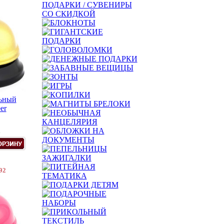
льный
er
.
92