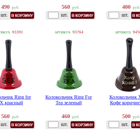
490
560
400
руб.
руб.
руб
шт.
шт.
шт.
93391
93764
945
ТИКУЛ:
АРТИКУЛ:
АРТИКУЛ:
льчик Ring for
Колокольчик Ring For
Колокольчик 
X красный
Tea зеленый
Кофе коричн
560
460
500
руб.
руб.
руб
шт.
шт.
шт.