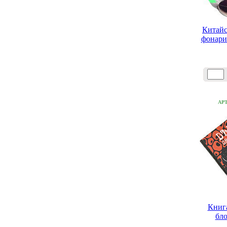
Китай
фонари
АР
Книг
бло