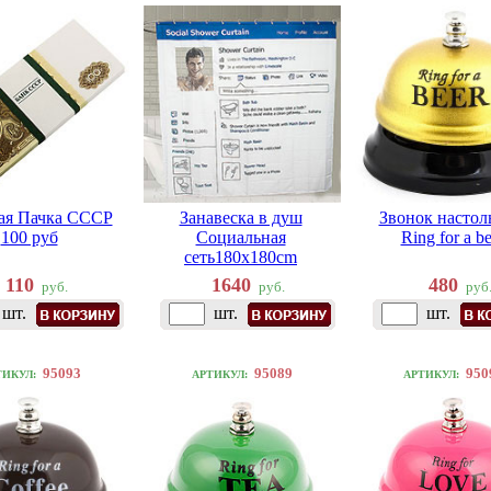
ая Пачка СССР
Занавеска в душ
Звонок насто
100 руб
Социальная
Ring for a be
сеть180х180cm
110
1640
480
руб.
руб.
руб
шт.
шт.
шт.
95093
95089
950
ТИКУЛ:
АРТИКУЛ:
АРТИКУЛ: