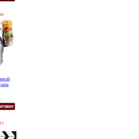
66
авкой
царь
.
13