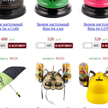
к настольный
Звонок настольный
Звонок насто
g for a Coffe
Ring for a tea
Ring for LO
480
520
520
руб.
руб.
руб
шт.
шт.
шт.
90129
96165
183
ТИКУЛ:
АРТИКУЛ:
АРТИКУЛ: