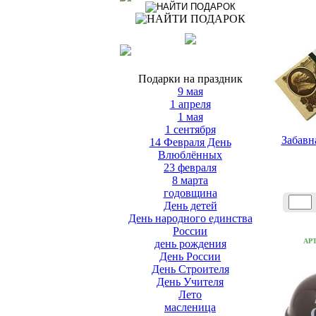
Подарки на праздник
9 мая
1 апреля
1 мая
1 сентября
Забавн
14 Февраля День
Влюблённых
23 февраля
8 марта
годовщина
День детей
День народного единства
России
АР
день рождения
День России
День Строителя
День Учителя
Лето
масленица