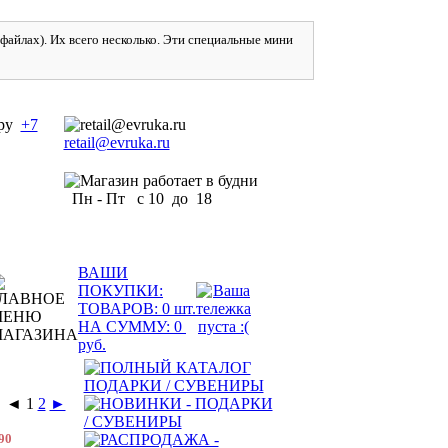
айлах). Их всего несколько. Эти специальные мини
+7
retail@evruka.ru
Пн - Пт с 10 до 18
ВАШИ
ПОКУПКИ:
ТОВАРОВ:
0
шт.
НА СУММУ:
0
руб.
◄
1
2
►
90