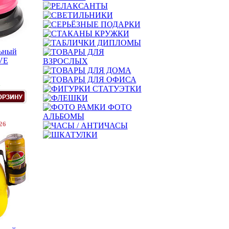
льный
VE
.
26