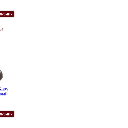
.
64
Хочу
евый
.