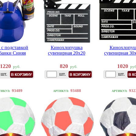
 с подставкой
Кинохлопушка
Кинохлопуш
банки Синяя
сувенирная 20х20
сувенирная 30
1220
820
1020
руб.
руб.
руб
шт.
шт.
шт.
93489
93488
932
ТИКУЛ:
АРТИКУЛ:
АРТИКУЛ: