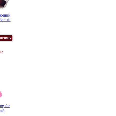
ающий
-белый
.
62
ng for
вый