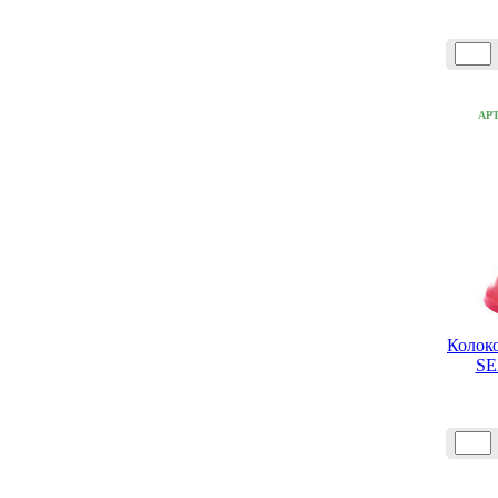
АР
Колоко
SE