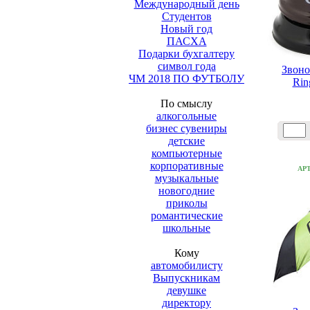
Международный день
Студентов
Новый год
ПАСХА
Подарки бухгалтеру
символ года
Звоно
ЧМ 2018 ПО ФУТБОЛУ
Rin
По смыслу
алкогольные
бизнес сувениры
детские
компьютерные
корпоративные
АР
музыкальные
новогодние
приколы
романтические
школьные
Кому
автомобилисту
Выпускникам
девушке
директору