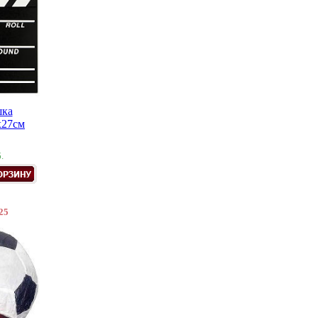
ка
х27см
.
25