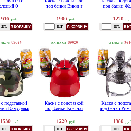
т в бутылке
Каска с подставкой
Каска с подст
еленый 0
под банки Викинг
под банки Же
910
1980
1220
руб.
руб.
руб
шт.
шт.
шт.
89624
89626
961
ТИКУЛ:
АРТИКУЛ:
АРТИКУЛ:
 с подставкой
Каска с подставкой
Каска с подст
анки Камуфляж
под банки Красная
под банки Рим
1530
1220
1980
руб.
руб.
руб
шт.
шт.
шт.