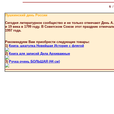
6 
Пушкинский день России
Сегодня литературное сообщество и не только отмечают День А.
и 19 века в 1799 году. В Советском Союзе этот праздник отмеча
1997 года.
Рекомендуем Вам приобрести следующие товары:
1)
Книга- шкатулка Новейшая История с флягой
2)
Книга для записей Дела Архиважные
3)
Ручка очень БОЛЬШАЯ (44 см)